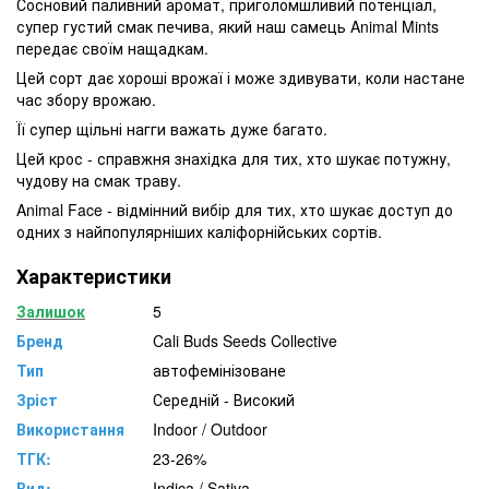
Сосновий паливний аромат, приголомшливий потенціал,
супер густий смак печива, який наш самець Animal Mints
передає своїм нащадкам.
Цей сорт дає хороші врожаї і може здивувати, коли настане
час збору врожаю.
Її супер щільні нагги важать дуже багато.
Цей крос - справжня знахідка для тих, хто шукає потужну,
чудову на смак траву.
Animal Face - відмінний вибір для тих, хто шукає доступ до
одних з найпопулярніших каліфорнійських сортів.
Характеристики
Залишок
5
Бренд
Cali Buds Seeds Collective
Тип
автофемінізоване
Зріст
Середній - Високий
Використання
Indoor / Outdoor
ТГК:
23-26%
Вид:
Indica / Sativa