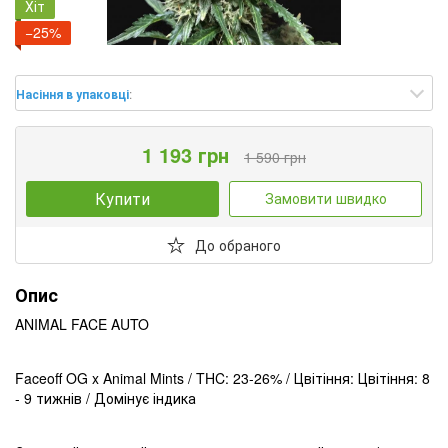
Хіт
−25%
Насіння в упаковці
:
1 193 грн
1 590 грн
Купити
Замовити швидко
До обраного
Опис
ANIMAL FACE AUTO
Faceoff OG x Animal Mints / THC: 23-26% / Цвітіння: Цвітіння: 8
- 9 тижнів / Домінує індика