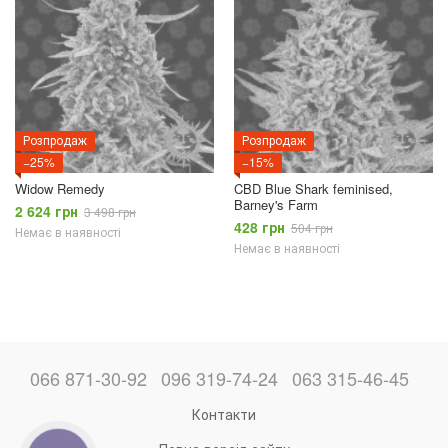
Розпродаж
Розпродаж
−25%
−15%
Widow Remedy
CBD Blue Shark feminised,
Barney's Farm
2 624 грн
3 498 грн
428 грн
504 грн
Немає в наявності
Немає в наявності
066 871-30-92
096 319-74-24
063 315-46-45
Контакти