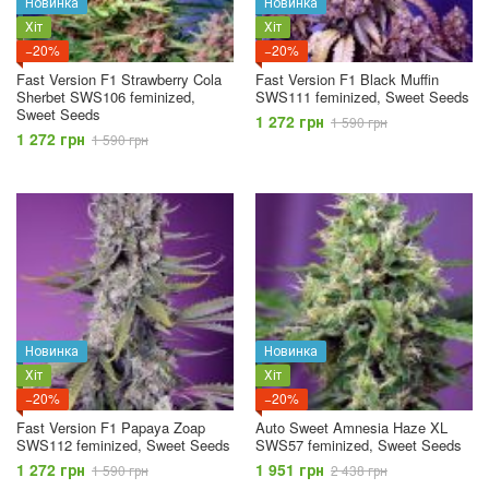
Новинка
Новинка
Хіт
Хіт
−20%
−20%
Fast Version F1 Strawberry Cola
Fast Version F1 Black Muffin
Sherbet SWS106 feminized,
SWS111 feminized, Sweet Seeds
Sweet Seeds
1 272 грн
1 590 грн
1 272 грн
1 590 грн
Новинка
Новинка
Хіт
Хіт
−20%
−20%
Fast Version F1 Papaya Zoap
Auto Sweet Amnesia Haze XL
SWS112 feminized, Sweet Seeds
SWS57 feminized, Sweet Seeds
1 272 грн
1 951 грн
1 590 грн
2 438 грн