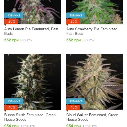
Новинка
Новинка
−20%
−20%
Auto Lemon Pie Feminized, Fast
Auto Strawberry Pie Feminized,
Buds
Fast Buds
552 грн
552 грн
689 грн
689 грн
Новинка
Новинка
−40%
−40%
Bubba Slush Feminised, Green
Cloud Walker Feminised, Green
House Seeds
House Seeds
954 грн
954 грн
1 590 грн
1 590 грн