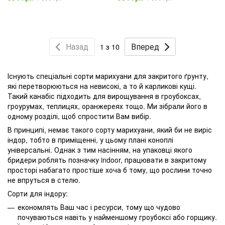
Назад
Вперед
1 з 10
Існують спеціальні сорти марихуани для закритого ґрунту,
які перетворюються на невисокі, а то й карликові кущі.
Такий канабіс підходить для вирощування в гроубоксах,
гроурумах, теплицях, оранжереях тощо. Ми зібрали його в
одному розділі, щоб спростити Вам вибір.
В принципі, немає такого сорту марихуани, який би не виріс
індор, тобто в приміщенні, у цьому плані коноплі
універсальні. Однак з тим насінням, на упаковці якого
бридери роблять позначку indoor, працювати в закритому
просторі набагато простіше хоча б тому, що рослини точно
не впруться в стелю.
Сорти для індору:
економлять Ваш час і ресурси, тому що чудово
почуваються навіть у найменшому гроубоксі або горщику.