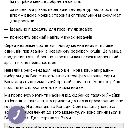
Їм потрібно менше добрив та світла;
захищені від різких перепадів температур, вологості та
вітру – вдома можна створити оптимальний мікроклімат
для рослини;
ідеально підходять для гровінгу як stealth;
приносять врожай навіть у руках новачків.
Серед недоліків сортів для індору можна виділити лише
один, він пов'язаний із невеликим розміром кущів. Це менша
продуктивність. А ось на якості шишок і ефекті маленький
зріст ніяк не позначається.
Невелика рекомендація. Якщо Ви – новачок, найкращим
вибором для Вас стануть автоквітучі фемінізовані сорти.
Вони дадуть оптимальний врожай, крім того їм не потрібно
приділяти стільки уваги, як іншим видам.
Ми пропонуємо купити насіння від сідбанків гарячої Ямайки
та Іспанії, а також ті, що приїхали до нас із прохолодних, але
гостинних, Нідерландів та Канади. Оригінальна упаковка
збереже замовлення до того моменту, як воно опиниться в
Ваших руках. Далі справа за Вами.
Зверніть увагу! Ми в жодному разі не закликаємо нікого