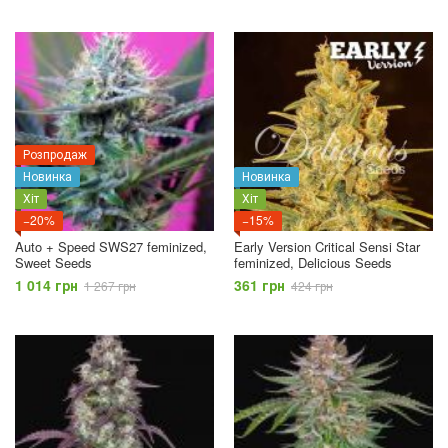
Розпродаж
Новинка
Новинка
Хіт
Хіт
−20%
−15%
Auto + Speed SWS27 feminized,
Early Version Critical Sensi Star
Sweet Seeds
feminized, Delicious Seeds
1 014 грн
361 грн
1 267 грн
424 грн