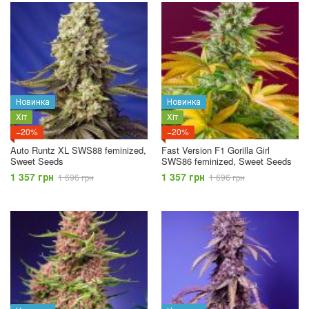
Новинка
Новинка
Хіт
Хіт
−20%
−20%
Auto Runtz XL SWS88 feminized,
Fast Version F1 Gorilla Girl
Sweet Seeds
SWS86 feminized, Sweet Seeds
1 357 грн
1 357 грн
1 696 грн
1 696 грн