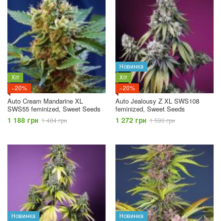
Новинка
Хіт
Хіт
−20%
−20%
Auto Cream Mandarine XL
Auto Jealousy Z XL SWS108
SWS55 feminized, Sweet Seeds
feminized, Sweet Seeds
1 188 грн
1 272 грн
1 484 грн
1 590 грн
Новинка
Новинка