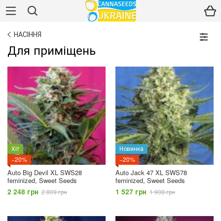
НАСІННЯ
Для приміщень
Хіт
Новинка
−20%
−20%
Auto Big Devil XL SWS28
Auto Jack 47 XL SWS78
feminized, Sweet Seeds
feminized, Sweet Seeds
2 248 грн
1 527 грн
2 809 грн
1 908 грн