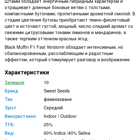
Штамм обладает энергичным гибридным характером и
отращивает длинные боковые ветви с толстыми,
компактными бутонами, пропитанными ароматной смолой. В
стадии цветения бутоны приобретают темно-фиолетовый
цвет и источают густой, мощный, кисло-сладкий аромат со
свежими цитрусовыми тонами лимонов и мандаринов, а
также терпким оттенком красных ягод.
Black Muffin F1 Fast Version® обладает интенсивным, но
сбалансированным, расслабляющим и радостным
эффектом, который стимулирует разговор и воображение.
Характеристики
Залишок
10
Бренд
Sweet Seeds
Тип
фемінізоване
Зріст
Середній
Використання
Indoor / Outdoor
ТГК:
25%
Вид:
60% Indica /40% Sativa