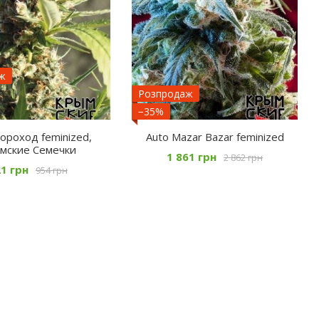
ж
Розпродаж
−35%
короход feminized,
Auto Mazar Bazar feminized
мские Семечки
1 861 грн
2 862 грн
1 грн
954 грн