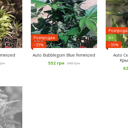
Розпрода
Розпродаж
Хіт
−35%
−35%
eminized
Auto Bubblegum Blue feminized
Auto С
Кры
552 грн
грн
848 грн
62