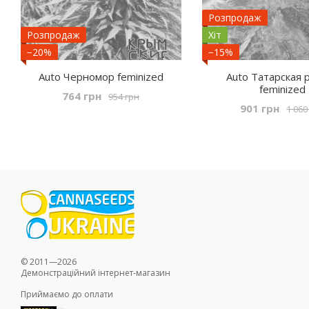
Розпродаж
Розпродаж
Хіт
−20%
−15%
Auto Черномор feminized
Auto Татарская 
feminized
764 грн
954 грн
901 грн
1 060
© 2011—2026
Демонстраційний інтернет-магазин
Приймаємо до оплати