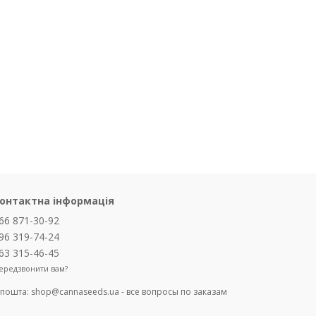
онтактна інформація
66 871-30-92
96 319-74-24
63 315-46-45
ередзвонити вам?
-пошта:
shop@cannaseeds.ua - все вопросы по заказам