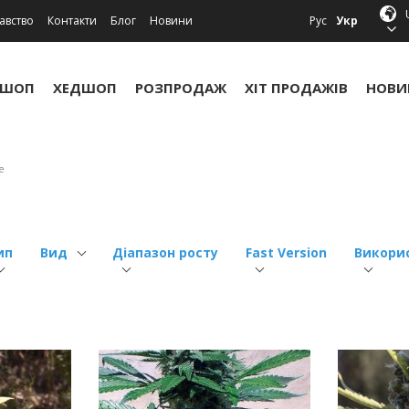
авство
Контакти
Блог
Новини
Рус
Укр
УШОП
ХЕДШОП
РОЗПРОДАЖ
ХІТ ПРОДАЖІВ
НОВИ
е
ип
Вид
Діапазон росту
Fast Version
Викори