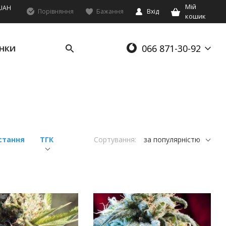
Мій
UAH
Порівняння
Бажання
Вхід
кошик
066 871-30-92
НКИ
стання
ТГК
Сортування:
за популярністю