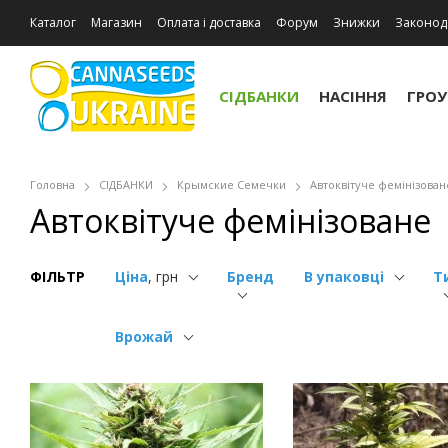
Каталог
Магазин
Оплата і доставка
Форум
Знижки
Законод
Відгуки про магазин
СІДБАНКИ
НАСІННЯ
ГРО
Головна
СІДБАНКИ
Крымские Семечки
Автоквітуче фемінізован
Автоквітуче фемінізоване
ФІЛЬТР
Ціна
, грн
Бренд
В упаковці
Т
Врожай