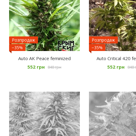
Розпродаж
Розпродаж
−35%
−35%
Auto AK Peace feminized
Auto Critical 420 f
552 грн
552 грн
848 грн
848 