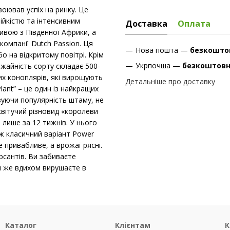
воював успіх на ринку. Це
ійкістю та інтенсивним
Доставка
Оплата
тивою з Південної Африки, а
компанії Dutch Passion. Ця
Нова пошта —
безкошто
о на відкритому повітрі. Крім
Укрпочша —
безкоштов
жайність сорту складає 500-
их коноплярів, які вирощують
Детальніше про доставку
ant” – це один із найкращих
овуючи популярність штаму, не
квітучий різновид «королеви
лише за 12 тижнів. У нього
іж класичний варіант Power
е привабливе, а врожаї рясні.
сантів. Ви забиваєте
м же вдихом вирушаєте в
Каталог
Клієнтам
К