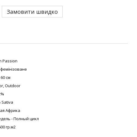
Замовити швидко
h Passion
фемінізоване
160 см
or, Outdoor
2%
 Sativa
ая Африка
едель - Полный цикл
600 гр.м2