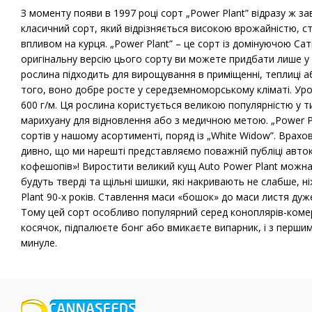
З моменту появи в 1997 році сорт „Power Plant” відразу ж за
класичний сорт, який відрізняється високою врожайністю, ст
впливом на курця. „Power Plant” – це сорт із домінуючою Са
оригінальну версію цього сорту ви можете придбати лише у 
рослина підходить для вирощування в приміщенні, теплиці аб
того, воно добре росте у середземноморському кліматі. Уро
600 г/м. Ця рослина користується великою популярністю у т
марихуану для відновлення або з медичною метою. „Power Pl
сортів у нашому асортименті, поряд із „White Widow”. Врах
дивно, що ми нарешті представляємо поважній публіці авто
кофешопів»! Виростити великий кущ Auto Power Plant можна 
будуть тверді та щільні шишки, які накривають не слабше, н
Plant 90-х років. Ставлення маси «бошок» до маси листя дуж
Тому цей сорт особливо популярний серед коноплярів-комер
косячок, підпалюєте бонг або вмикаєте випарник, і з перши
минуле.