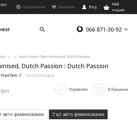
Мій
UAH
Порівняння
Бажання
Вхід
кошик
066 871-30-92
НКИ
sion
Auto Power Plant feminised, Dutch Passion
inised, Dutch Passion : Dutch Passion
Plant fem -7
Написати відгук
грн
Порівняти
В бажання
т авто фемінізованих
7 шт авто фемінізованих