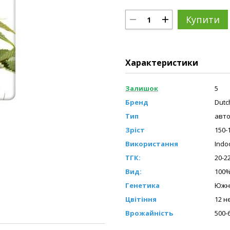
Купити
Характеристики
Залишок
5
Бренд
Dutc
Тип
авто
Зріст
150-
Використання
Indo
ТГК:
20-2
Вид:
100%
Генетика
Южн
Цвітіння
12 н
Врожайність
500-