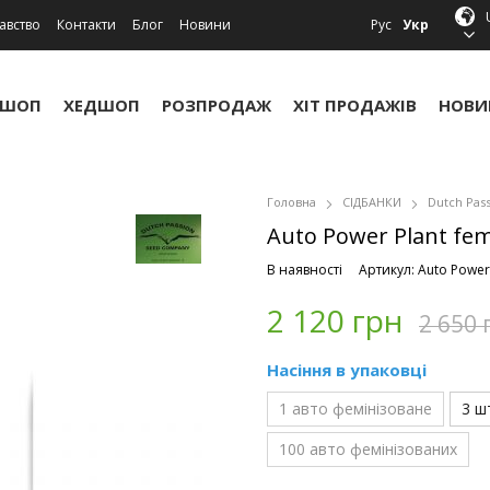
авство
Контакти
Блог
Новини
Рус
Укр
УШОП
ХЕДШОП
РОЗПРОДАЖ
ХІТ ПРОДАЖІВ
НОВИ
Головна
СІДБАНКИ
Dutch Pas
Auto Power Plant fem
В наявності
Артикул: Auto Power 
2 120 грн
2 650 
Насіння в упаковці
1 авто фемінізоване
3 ш
100 авто фемінізованих