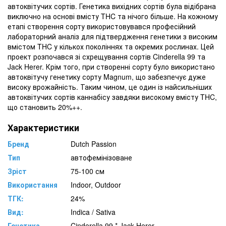
автоквітучих сортів. Генетика вихідних сортів була відібрана
виключно на основі вмісту THC та нічого більше. На кожному
етапі створення сорту використовувався професійний
лабораторний аналіз для підтвердження генетики з високим
вмістом THC у кількох поколіннях та окремих рослинах. Цей
проект розпочався зі схрещування сортів Cinderella 99 та
Jack Herer. Крім того, при створенні сорту було використано
автоквітучу генетику сорту Magnum, що забезпечує дуже
високу врожайність. Таким чином, це один із найсильніших
автоквітучих сортів каннабісу завдяки високому вмісту THC,
що становить 20%++.
Характеристики
Бренд
Dutch Passion
Тип
автофемінізоване
Зріст
75-100 см
Використання
Indoor, Outdoor
ТГК:
24%
Вид:
Indica / Sativa
Генетика
Cinderella 99 * Jack Herer