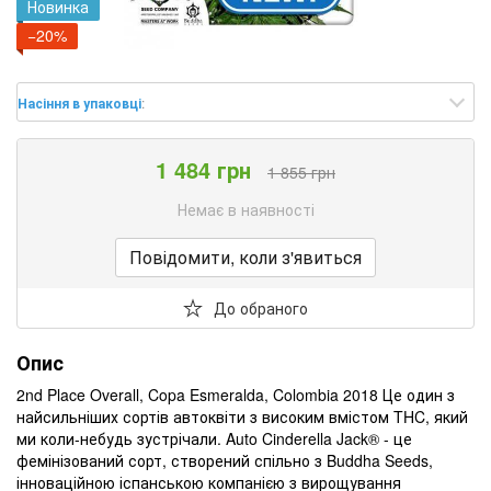
Новинка
−20%
Насіння в упаковці
:
1 484 грн
1 855 грн
Немає в наявності
Повідомити, коли з'явиться
До обраного
Опис
2nd Place Overall, Copa Esmeralda, Colombia 2018 Це один з
найсильніших сортів автоквіти з високим вмістом THC, який
ми коли-небудь зустрічали. Auto Cinderella Jack® - це
фемінізований сорт, створений спільно з Buddha Seeds,
інноваційною іспанською компанією з вирощування