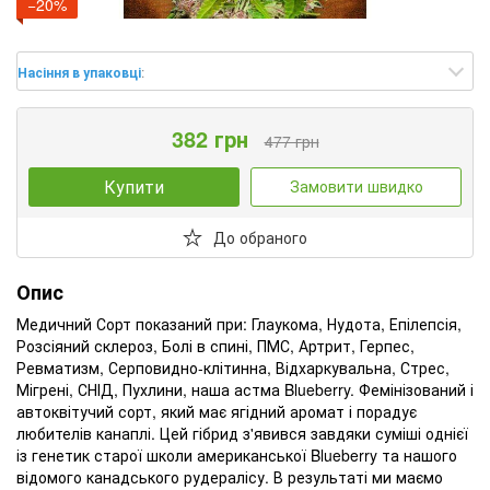
−20%
Насіння в упаковці
:
382 грн
477 грн
Купити
Замовити швидко
До обраного
Опис
Медичний Сорт показаний при: Глаукома, Нудота, Епілепсія,
Розсіяний склероз, Болі в спині, ПМС, Артрит, Герпес,
Ревматизм, Серповидно-клітинна, Відхаркувальна, Стрес,
Мігрені, СНІД, Пухлини, наша астма Blueberry. Фемінізований і
автоквітучий сорт, який має ягідний аромат і порадує
любителів канаплі. Цей гібрид з'явився завдяки суміші однієї
із генетик старої школи американської Blueberry та нашого
відомого канадського рудералісу. В результаті ми маємо