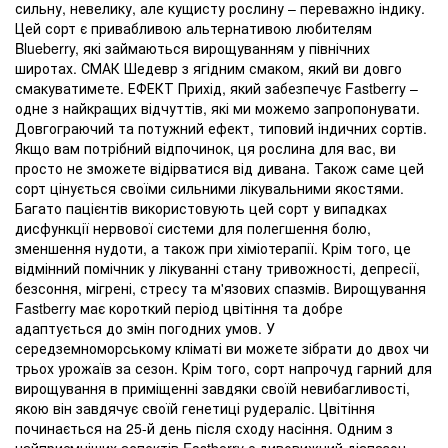
сильну, невелику, але кущисту рослину – переважно індику.
Цей сорт є привабливою альтернативою любителям
Blueberry, які займаються вирощуванням у північних
широтах. СМАК Шедевр з ягідним смаком, який ви довго
смакуватимете. ЕФЕКТ Прихід, який забезпечує Fastberry –
одне з найкращих відчуттів, які ми можемо запропонувати.
Довгограючий та потужний ефект, типовий індичних сортів.
Якщо вам потрібний відпочинок, ця рослина для вас, ви
просто не зможете відірватися від дивана. Також саме цей
сорт цінується своїми сильними лікувальними якостями.
Багато пацієнтів використовують цей сорт у випадках
дисфункції нервової системи для полегшення болю,
зменшення нудоти, а також при хіміотерапії. Крім того, це
відмінний помічник у лікуванні стану тривожності, депресії,
безсоння, мігрені, стресу та м'язових спазмів. Вирощування
Fastberry має короткий період цвітіння та добре
адаптується до змін погодних умов. У
середземноморському кліматі ви можете зібрати до двох чи
трьох урожаїв за сезон. Крім того, сорт напрочуд гарний для
вирощування в приміщенні завдяки своїй невибагливості,
якою він завдячує своїй генетиці рудераліс. Цвітіння
починається на 25-й день після сходу насіння. Одним з
найприємніших аспектів Fastberry є дивовижний діапазон