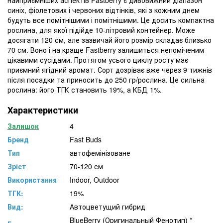
синіх, фіолетових і червоних відтінків, які з кожним днем
будуть все помітнішими і помітнішими. Це досить компактна
рослина, для якої підійде 10-літровий контейнер. Може
досягати 120 см, але зазвичай його розмір складає близько
70 см. Воно і на краще Fastberry залишиться непоміченим
цікавими сусідами. Протягом усього циклу росту має
приємний ягідний аромат. Сорт дозріває вже через 9 тижнів
після посадки та приносить до 250 гр/рослина. Це сильна
рослина: його ТГК становить 19%, а КБД 1%.
Характеристики
Залишок
4
Бренд
Fast Buds
Тип
автофемінізоване
Зріст
70-120 см
Використання
Indoor, Outdoor
ТГК:
19%
Вид:
Автоцветущий гибрид
BlueBerry (Оригинальный Фенотип) *