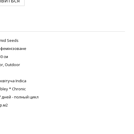
явиться
mid Seeds
фемінізоване
30 см
or, Outdoor
квітуча Indica
ley * Chronic
7 дней - полный цикл
гр.м2