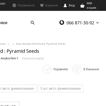
Мій
UAH
Порівняння
Бажання
Вхід
кошик
066 871-30-92
НКИ
eeds
Auto Anubis feminized, Pyramid Seeds
d : Pyramid Seeds
 Anubis fem-1
Написати відгук
Порівняти
В бажання
т авто фемінізованих
5 шт авто фемінізованих