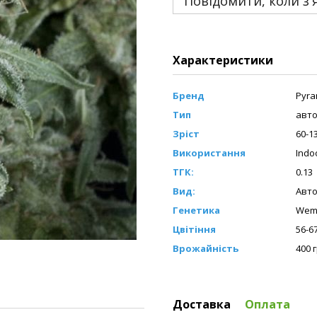
Повідомити, коли з'
Характеристики
Бренд
Pyra
Тип
авто
Зріст
60-1
Використання
Indo
ТГК:
0.13
Вид:
Авто
Генетика
Wemb
Цвітіння
56-6
Врожайність
400 
Доставка
Оплата