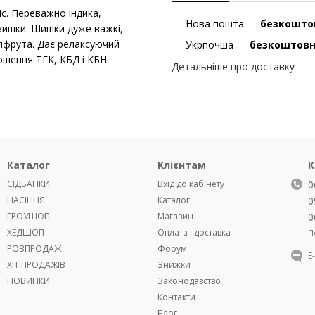
ic. Переважно індика,
Нова пошта —
безкошто
ввишки. Шишки дуже важкі,
пфрута. Дає релаксуючий
Укрпочша —
безкоштов
ошення ТГК, КБД і КБН.
Детальніше про доставку
Каталог
Клієнтам
К
СІДБАНКИ
Вхід до кабінету
0
НАСІННЯ
Каталог
0
ГРОУШОП
Магазин
0
ХЕДШОП
Оплата і доставка
П
РОЗПРОДАЖ
Форум
Е
ХІТ ПРОДАЖІВ
Знижки
НОВИНКИ
Законодавство
Контакти
Блог