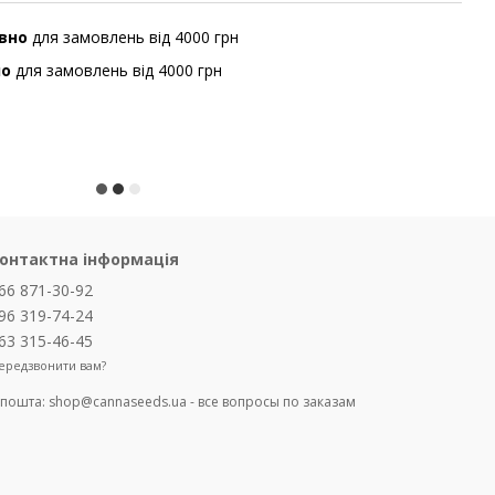
вно
для замовлень від 4000 грн
но
для замовлень від 4000 грн
онтактна інформація
66 871-30-92
96 319-74-24
63 315-46-45
ередзвонити вам?
-пошта:
shop@cannaseeds.ua - все вопросы по заказам