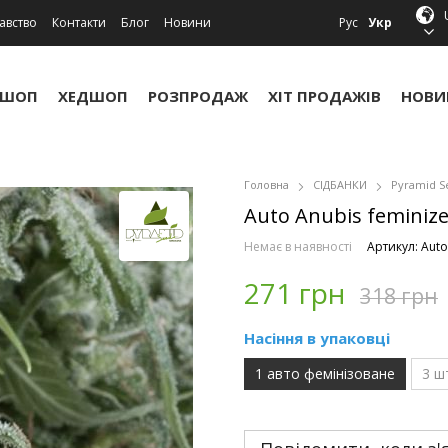
авство
Контакти
Блог
Новини
Рус
Укр
УШОП
ХЕДШОП
РОЗПРОДАЖ
ХІТ ПРОДАЖІВ
НОВИ
Головна
СІДБАНКИ
Pyramid S
Auto Anubis feminize
Немає в наявності
Артикул: Auto
271 грн
318 грн
Насіння в упаковці
1 авто фемінізоване
3 ш