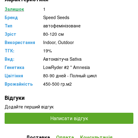
Залишок
1
Бренд
Speed Seeds
Тип
автофемінізоване
Зріст
80-120 см
Використання
Indoor, Outdoor
ТГК:
19%
Вид:
Автоквітуча Sativa
Генетика
LowRyder #2 * Amnesia
Цвітіння
80-90 дней - Полный цикл
Врожайність
450-500 гр.м2
Відгуки
Додайте перший відгук
Написати відгук
Доставка
Оплата
Консультація