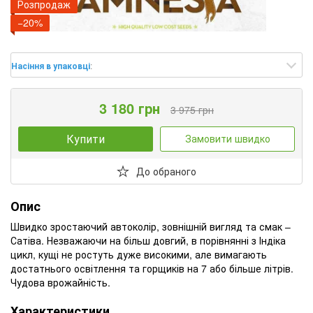
Розпродаж
−20%
Насіння в упаковці
:
3 180 грн
3 975 грн
Купити
Замовити швидко
До обраного
Опис
Швидко зростаючий автоколір, зовнішній вигляд та смак –
Сатіва. Незважаючи на більш довгий, в порівнянні з Індіка
цикл, кущі не ростуть дуже високими, але вимагають
достатнього освітлення та горщиків на 7 або більше літрів.
Чудова врожайність.
Характеристики