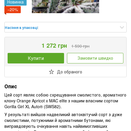
Новинка
−20%
Насіння в упаковці
:
1 272 грн
1 590 грн
Купити
Замовити швидко
До обраного
Опис
Цей сорт являє собою схрещування смолистого, ароматного
клону Orange Apricot x MAC elite з нашим власним сортом
Gorilla Girl XL Auto® (SWS82).
У результаті вийшов надвеликий автоквітучий сорт з дуже
смолистими, потужними й ароматними бутонами, які
виправдовують очікування навіть найвимогливіших