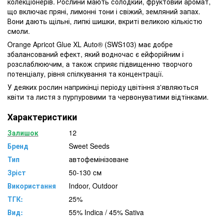
колекціонерів. Рослини мають солодкий, фруктовий аромат,
що включає пряні, лимонні тони і свіжий, земляний запах.
Вони дають щільні, липкі шишки, вкриті великою кількістю
смоли.
Orange Apricot Glue XL Auto® (SWS103) має добре
збалансований ефект, який водночас є ейфорійним і
розслаблюючим, а також сприяє підвищенню творчого
потенціалу, рівня спілкування та концентрації.
У деяких рослин наприкінці періоду цвітіння з'являються
квіти та листя з пурпуровими та червонуватими відтінками.
Характеристики
Залишок
12
Бренд
Sweet Seeds
Тип
автофемінізоване
Зріст
50-130 см
Використання
Indoor, Outdoor
ТГК:
25%
Вид:
55% Indica / 45% Sativa