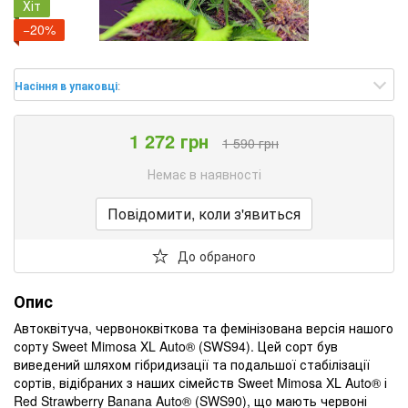
Хіт
−20%
Насіння в упаковці
:
1 272 грн
1 590 грн
Немає в наявності
Повідомити, коли з'явиться
До обраного
Опис
Автоквітуча, червоноквіткова та фемінізована версія нашого
сорту Sweet Mimosa XL Auto® (SWS94). Цей сорт був
виведений шляхом гібридизації та подальшої стабілізації
сортів, відібраних з наших сімейств Sweet Mimosa XL Auto® і
Red Strawberry Banana Auto® (SWS90), що мають червоні