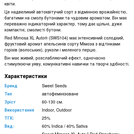
квіти.
Це надвеликий автоквітучий сорт з відмінною врожайністю,
багатими на смолу бутонами та чудовим ароматом. Він має
переважно індикаторний характер, тому дає щільні, дуже
компактні, смолисті бутони.
Red Mimosa XL Auto® (SWS104) має інтенсивний солодкий,
фруктовий аромат апельсинів сорту Мімоза з відтінками
горіхів (волоських), руколи і меленого перцю.
Він має живий, розслабляючий ефект, одночасно
стимулюючи уяву, комунікативні навички та творчі здібності.
Характеристики
Бренд
Sweet Seeds
Тип
автофемінізоване
Зріст
60-130 см.
Використання
Indoor, Outdoor
ТГК:
25%
Вид:
60% Indica / 40% Sativa
Sweet Mimosa XL Auto * Red Strawberry