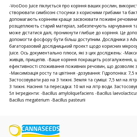
-VooDoo Juice піклується про коріння ваших рослин, викорис
створювати симбіозні стосунки з корисними грибами та бакт
допомагають корінням краще засвоювати поживні речовини. 
розщеплюють старий матеріал, забезпечують харчування та
може дістатися далі, проникнути глибше до коріння. Це доп
допомогти фосфору бути більш доступним. Дослідники з Adv
багаторазовий дослідницький проект щодо корисних мікроорг
Juice. Ось документально плюси, які з цих досліджень: -Мак
живців, прищепів. -Ваше коріння покращить розгалуження, щі
ефективності споживання поживних речовин, що дозволяє з
-Максимізація росту та цвітіння -дозування: Гідропоніка: 7,5 
Застосовувати раз на 3 тижні. Земля та суміші: 7,5 мл на літ
3 тижні. Насіння та пересадка: 10 мл на літр води. Застосову
5л Інгредієнти: -Bacillus amyloliquefaciens -Bacillus laevolacticus
Bacillus megaterium -Bacillus pasteurii