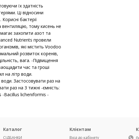
товуючи їх здатність
еріями. Ці відносини
Корисні бактерії
 вентиляцію, тому кисень не
омагає захопити азот та
anced Nutrients провели
анізмів, які містить Voodoo
симальний розвиток коренів,
льність, вага. -Підвищення
аощадити час та гроші
мл на літр води.
р води. Застосовувати раз на
вати раз на 3 тижні -ємність:
 -Bacillus licheniformis -
Каталог
Клієнтам
К
СІДБАНКИ
Вхід до кабінету
0