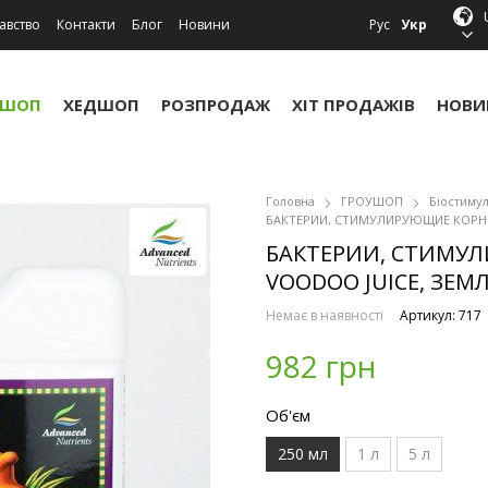
авство
Контакти
Блог
Новини
Рус
Укр
УШОП
ХЕДШОП
РОЗПРОДАЖ
ХІТ ПРОДАЖІВ
НОВИ
Головна
ГРОУШОП
Біостиму
БАКТЕРИИ, СТИМУЛИРУЮЩИЕ КОРНИ 
БАКТЕРИИ, СТИМУЛ
VOODOO JUICE, ЗЕМЛЯ
Немає в наявності
Артикул: 717
982 грн
Об'єм
250 мл
1 л
5 л