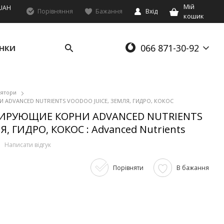
Мій
UAH
Порівняння
Бажання
Вхід
кошик
066 871-30-92
НКИ
лятори
ADVANCED NUTRIENTS VOODOO JUICE, ЗЕМЛЯ, ГИДРО, КОКОС
ИРУЮЩИЕ КОРНИ ADVANCED NUTRIENTS
, ГИДРО, КОКОС : Advanced Nutrients
Написати відгук
Порівняти
В бажання