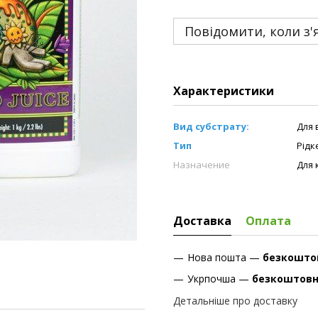
Повідомити, коли з'
Характеристики
Вид субстрату:
Для 
Тип
Рідк
Назначение
Для 
Доставка
Оплата
Нова пошта —
безкошто
Укрпочша —
безкоштов
Детальніше про доставку