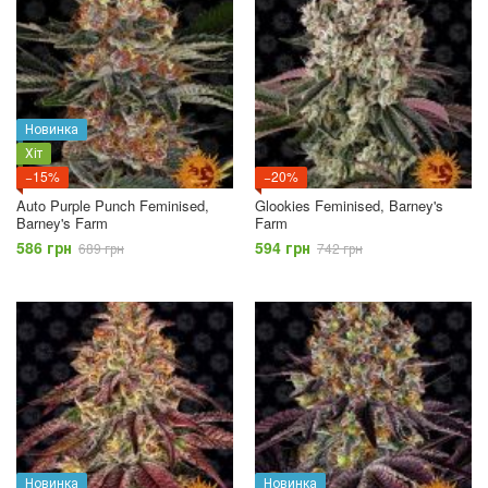
Новинка
Хіт
−15%
−20%
Auto Purple Punch Feminised,
Glookies Feminised, Barney's
Barney's Farm
Farm
586 грн
594 грн
689 грн
742 грн
Новинка
Новинка