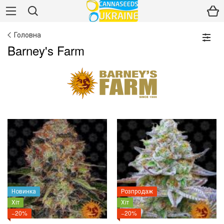
Головна
Barney's Farm
Новинка
Розпродаж
Хіт
Хіт
−20%
−20%