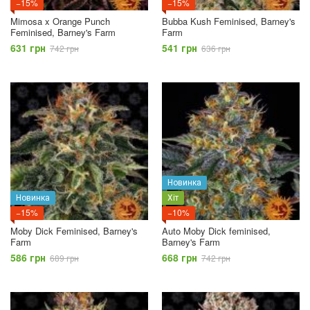
−15%
−15%
Mimosa x Orange Punch
Bubba Kush Feminised, Barney's
Feminised, Barney's Farm
Farm
631 грн
541 грн
742 грн
636 грн
Новинка
Новинка
Хіт
−15%
−10%
Moby Dick Feminised, Barney's
Auto Moby Dick feminised,
Farm
Barney's Farm
586 грн
668 грн
689 грн
742 грн