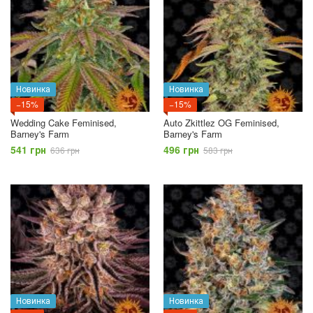
Новинка
Новинка
−15%
−15%
Wedding Cake Feminised,
Auto Zkittlez OG Feminised,
Barney's Farm
Barney's Farm
541 грн
496 грн
636 грн
583 грн
Новинка
Новинка