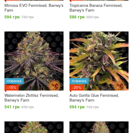
Mimosa EVO Feminised, Barney's
Tropicanna Banana Feminised,
Farm
Barney's Farm
594 грн
586 грн
742 грн
689 грн
Новинка
Новинка
−15%
−20%
Watermelon Zkittlez Feminised,
Auto Gorilla Glue Feminised,
Barney's Farm
Barney's Farm
541 грн
594 грн
636 грн
742 грн