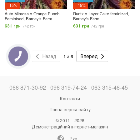
−15%
−15%
Auto Mimosa x Orange Punch
Runtz x Layer Cake feminized,
Feminised, Barney's Farm
Barney's Farm
631 грн
631 грн
742 грн
742 грн
Назад
Вперед
1 з 6
066 871-30-92
096 319-74-24
063 315-46-45
Контакти
Повна версія сайту
© 2011—2026
Демонстраційний інтернет-магазин
Рус