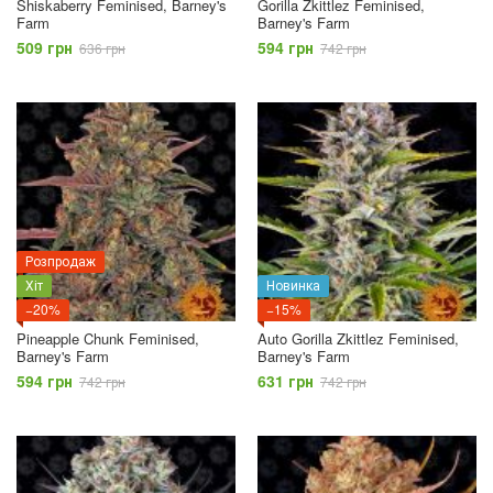
Shiskaberry Feminised, Barney's
Gorilla Zkittlez Feminised,
Farm
Barney's Farm
509 грн
594 грн
636 грн
742 грн
Розпродаж
Хіт
Новинка
−20%
−15%
Pineapple Chunk Feminised,
Auto Gorilla Zkittlez Feminised,
Barney's Farm
Barney's Farm
594 грн
631 грн
742 грн
742 грн