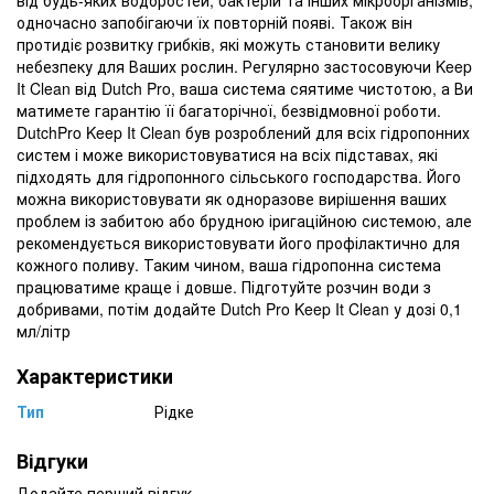
одночасно запобігаючи їх повторній появі. Також він
протидіє розвитку грибків, які можуть становити велику
небезпеку для Ваших рослин. Регулярно застосовуючи Keep
It Clean від Dutch Pro, ваша система сяятиме чистотою, а Ви
матимете гарантію її багаторічної, безвідмовної роботи.
DutchPro Keep It Clean був розроблений для всіх гідропонних
систем і може використовуватися на всіх підставах, які
підходять для гідропонного сільського господарства. Його
можна використовувати як одноразове вирішення ваших
проблем із забитою або брудною іригаційною системою, але
рекомендується використовувати його профілактично для
кожного поливу. Таким чином, ваша гідропонна система
працюватиме краще і довше. Підготуйте розчин води з
добривами, потім додайте Dutch Pro Keep It Clean у дозі 0,1
мл/літр
Характеристики
Тип
Рідке
Відгуки
Додайте перший відгук