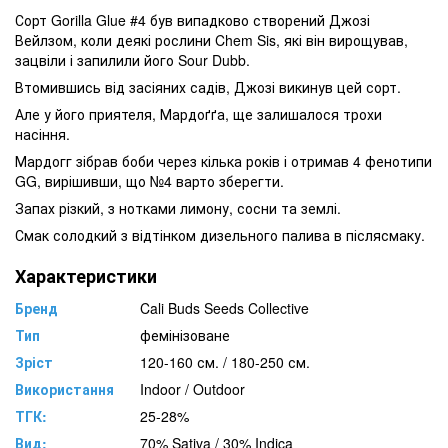
Сорт Gorilla Glue #4 був випадково створений Джозі
Вейлзом, коли деякі рослини Chem Sis, які він вирощував,
зацвіли і запилили його Sour Dubb.
Втомившись від засіяних садів, Джозі викинув цей сорт.
Але у його приятеля, Мардоґґа, ще залишалося трохи
насіння.
Мардогг зібрав боби через кілька років і отримав 4 фенотипи
GG, вирішивши, що №4 варто зберегти.
Запах різкий, з нотками лимону, сосни та землі.
Смак солодкий з відтінком дизельного палива в післясмаку.
Характеристики
Бренд
Cali Buds Seeds Collective
Тип
фемінізоване
Зріст
120-160 см. / 180-250 см.
Використання
Indoor / Outdoor
ТГК:
25-28%
Вид:
70% Sativa / 30% Indica