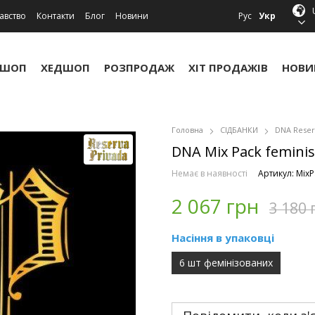
авство
Контакти
Блог
Новини
Рус
Укр
УШОП
ХЕДШОП
РОЗПРОДАЖ
ХІТ ПРОДАЖІВ
НОВИ
Головна
СІДБАНКИ
DNA Reser
DNA Mix Pack feminis
Немає в наявності
Артикул: Mix
2 067 грн
3 180 
Насіння в упаковці
6 шт фемінізованих