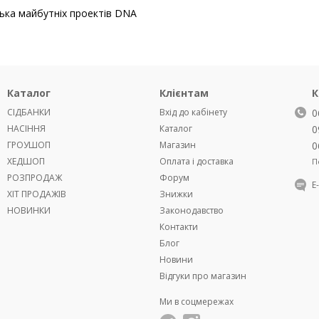
ілька майбутніх проектів DNA
Каталог
Клієнтам
К
СІДБАНКИ
Вхід до кабінету
0
НАСІННЯ
Каталог
0
ГРОУШОП
Магазин
0
ХЕДШОП
Оплата і доставка
П
РОЗПРОДАЖ
Форум
Е
ХІТ ПРОДАЖІВ
Знижки
НОВИНКИ
Законодавство
Контакти
Блог
Новини
Відгуки про магазин
Ми в соцмережах