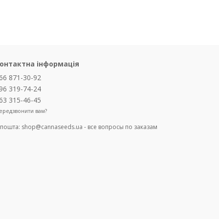
онтактна інформація
66 871-30-92
96 319-74-24
63 315-46-45
ередзвонити вам?
-пошта:
shop@cannaseeds.ua - все вопросы по заказам