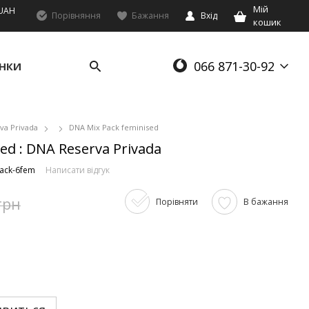
Мій
UAH
Порівняння
Бажання
Вхід
кошик
066 871-30-92
НКИ
va Privada
DNA Mix Pack feminised
ed : DNA Reserva Privada
Pack-6fem
Написати відгук
грн
Порівняти
В бажання