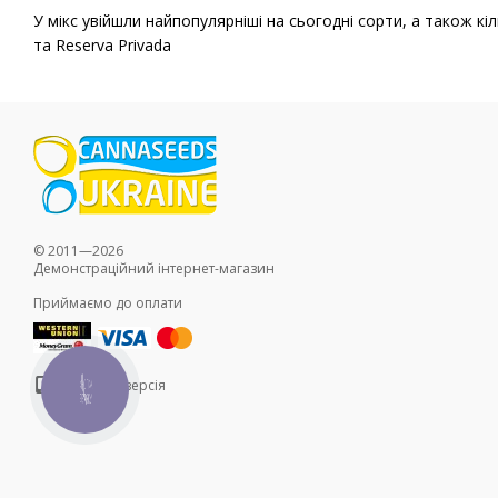
У мікс увійшли найпопулярніші на сьогодні сорти, а також к
та Reserva Privada
© 2011—2026
Демонстраційний інтернет-магазин
Приймаємо до оплати
Мобільна версія
КНОПКА
ЗВ'ЯЗКУ