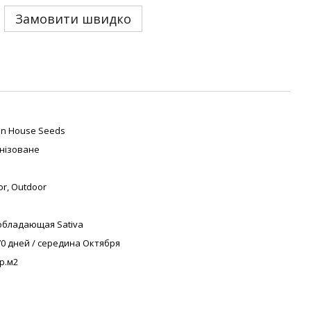
Замовити швидко
n House Seeds
нізоване
or, Outdoor
бладающая Sativa
 70 дней / середина Октября
гр.м2