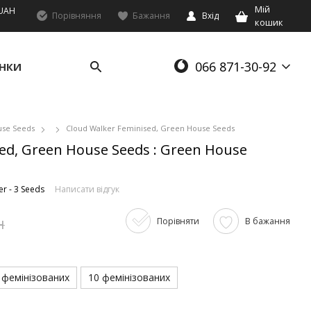
Мій
UAH
Порівняння
Бажання
Вхід
кошик
066 871-30-92
НКИ
se Seeds
Cloud Walker Feminised, Green House Seeds
ed, Green House Seeds : Green House
r - 3 Seeds
Написати відгук
н
Порівняти
В бажання
 фемінізованих
10 фемінізованих