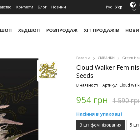
авство
Контакти
Блог
Новини
Рус
Укр
УШОП
ХЕДШОП
РОЗПРОДАЖ
ХІТ ПРОДАЖІВ
НОВИ
Головна
СІДБАНКИ
Green Hou
Cloud Walker Feminis
Seeds
В наявності
Артикул: Cloud Walke
954 грн
1 590 гр
Насіння в упаковці
3 шт фемінізованих
5 шт