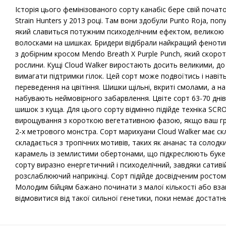
Історія цього фемінізованого сорту канабіс бере свій почато
Strain Hunters у 2013 році. Там вони здобули Punto Roja, поп
який славиться потужним психоделічним ефектом, великою к
волосками на шишках. Бридери відібрали найкращий фенотип
з добірним кросом Mendo Breath Х Purple Punch, який скороти
рослини. Кущі Cloud Walker виростають досить великими, до
вимагати підтримки гілок. Цей сорт може подвоїтись і навіть
переведення на цвітіння. Шишки щільні, вкриті смолами, а на 
набувають неймовірного забарвлення. Цвіте сорт 63-70 днів 
шишок з куща. Для цього сорту відмінно підійде техніка SCR
вирощування з короткою вегетативною фазою, якщо ваш гр
2-х метрового монстра. Сорт марихуани Cloud Walker має с
складається з тропічних мотивів, таких як ананас та солодки
карамель із землистими обертонами, що підкреслюють букет
сорту виразно енергетичний і психоделічний, завдяки сативі
розслаблюючий наприкінці. Сорт підійде досвідченим ростом 
Молодим бійцям бажано починати з малої кількості або взаг
відмовитися від такої сильної генетики, поки немає достатнь