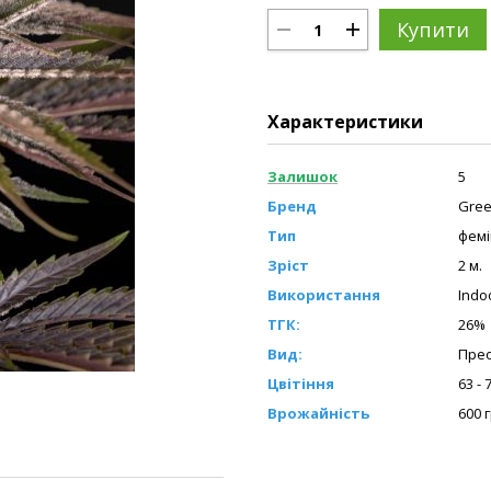
Купити
Характеристики
Залишок
5
Бренд
Gree
Тип
фемі
Зріст
2 м.
Використання
Indo
ТГК:
26%
Вид:
Прео
Цвітіння
63 -
Врожайність
600 