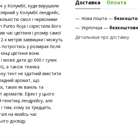
Доставка
Оплата
к у Колумбії, куди вирушили
улярний у Колумбії лендрейс,
Нова пошта —
безкошто
ількістю смол і червоними
 Punto Roja і схрестили його
Укрпочша —
безкоштов
в час цвітіння і розмір самої
Детальніше про доставку
 2-х метрів заввишки і можуть
 потроїтись у розмірах після
кінці цвітіння вони
і може дати до 600 г сухих
OG, а також техніка
оу-тент не здатний вмістити
кладний аромат, що
х, таких як ваніль та
 ароматів. Ефект у цього
й генетиці лендрейсу, але
і тим, кому за тридцять.
алі на якийсь час
ого досвіду.