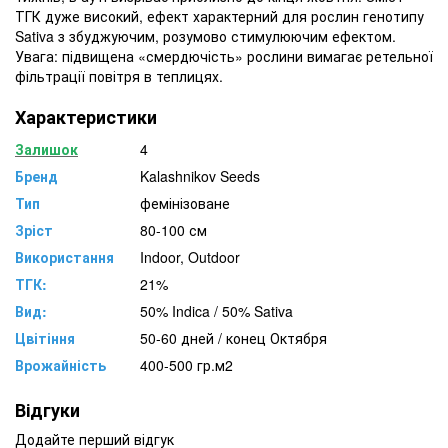
ТГК дуже високий, ефект характерний для рослин генотипу
Sativa з збуджуючим, розумово стимулюючим ефектом.
Увага: підвищена «смердючість» рослини вимагає ретельної
фільтрації повітря в теплицях.
Характеристики
Залишок
4
Бренд
Kalashnikov Seeds
Тип
фемінізоване
Зріст
80-100 см
Використання
Indoor, Outdoor
ТГК:
21%
Вид:
50% Indica / 50% Sativa
Цвітіння
50-60 дней / конец Октября
Врожайність
400-500 гр.м2
Відгуки
Додайте перший відгук