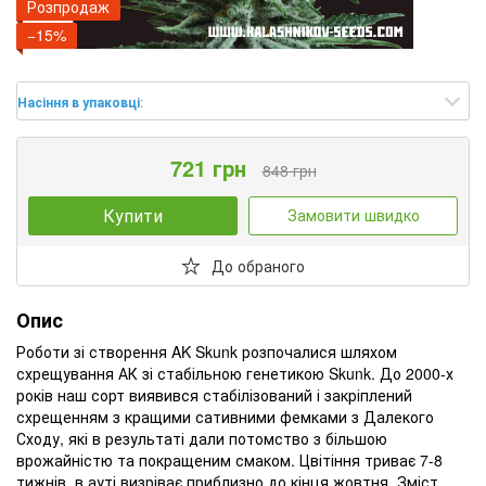
Розпродаж
−15%
Насіння в упаковці
:
721 грн
848 грн
Купити
Замовити швидко
До обраного
Опис
Роботи зі створення AK Skunk розпочалися шляхом
схрещування АК зі стабільною генетикою Skunk. До 2000-х
років наш сорт виявився стабілізований і закріплений
схрещенням з кращими сативними фемками з Далекого
Сходу, які в результаті дали потомство з більшою
врожайністю та покращеним смаком. Цвітіння триває 7-8
тижнів, в ауті визріває приблизно до кінця жовтня. Зміст