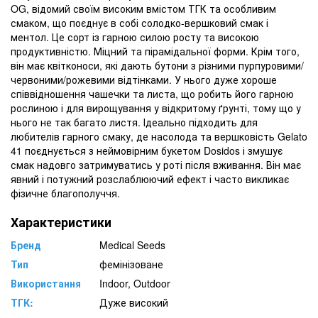
OG, відомий своїм високим вмістом ТГК та особливим
смаком, що поєднує в собі солодко-вершковий смак і
ментол. Це сорт із гарною силою росту та високою
продуктивністю. Міцний та пірамідальної форми. Крім того,
він має квітконоси, які дають бутони з різними пурпуровими/
червоними/рожевими відтінками. У нього дуже хороше
співвідношення чашечки та листа, що робить його гарною
рослиною і для вирощування у відкритому ґрунті, тому що у
нього не так багато листя. Ідеально підходить для
любителів гарного смаку, де насолода та вершковість Gelato
41 поєднується з неймовірним букетом Dosidos і змушує
смак надовго затримуватись у роті після вживання. Він має
явний і потужний розслаблюючий ефект і часто викликає
фізичне благополуччя.
Характеристики
Бренд
Medical Seeds
Тип
фемінізоване
Використання
Indoor, Outdoor
ТГК:
Дуже високий