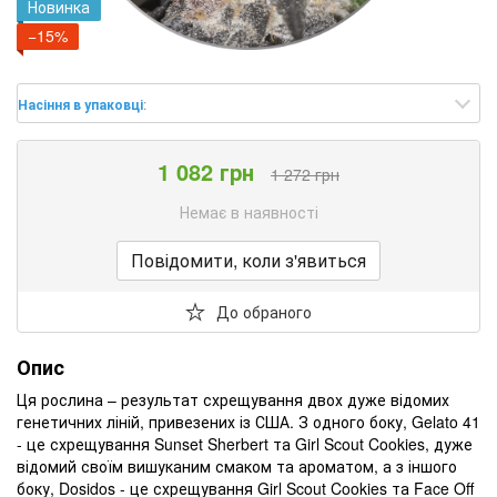
Новинка
−15%
Насіння в упаковці
:
1 082 грн
1 272 грн
Немає в наявності
Повідомити, коли з'явиться
До обраного
Опис
Ця рослина – результат схрещування двох дуже відомих
генетичних ліній, привезених із США. З одного боку, Gelato 41
- це схрещування Sunset Sherbert та Girl Scout Cookies, дуже
відомий своїм вишуканим смаком та ароматом, а з іншого
боку, Dosidos - це схрещування Girl Scout Cookies та Face Off