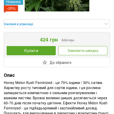
Новинка
−20%
Насіння в упаковці
:
424 грн
530 грн
Купити
Замовити швидко
До обраного
Опис
Honey Melon Kush Feminized - це 70% індики / 30% сатіви.
Характер росту типовий для сортів індики, і ця рослина
залишається компактною з сильним розгалуженням і
важким листям. Врожаї великих шишок досягаються через
60-70 днів після початку цвітіння. Ефекти Honey Melon Kush
Feminized - це підбадьорливий і заспокійливий досвід.
Підходить для вирощування в закритому і відкритому ґрунті,