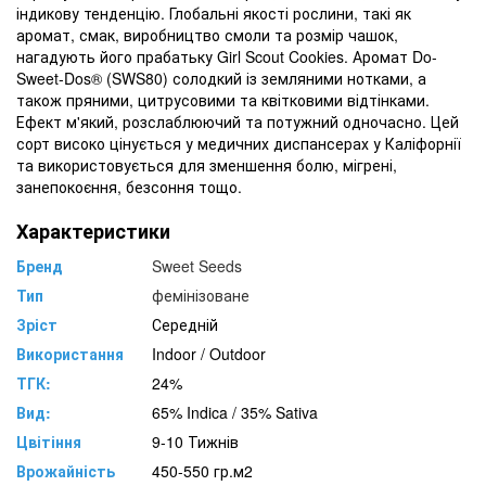
індикову тенденцію. Глобальні якості рослини, такі як
аромат, смак, виробництво смоли та розмір чашок,
нагадують його прабатьку Girl Scout Cookies. Аромат Do-
Sweet-Dos® (SWS80) солодкий із земляними нотками, а
також пряними, цитрусовими та квітковими відтінками.
Ефект м'який, розслаблюючий та потужний одночасно. Цей
сорт високо цінується у медичних диспансерах у Каліфорнії
та використовується для зменшення болю, мігрені,
занепокоєння, безсоння тощо.
Характеристики
Бренд
Sweet Seeds
Тип
фемінізоване
Зріст
Середній
Використання
Indoor / Outdoor
ТГК:
24%
Вид:
65% Indica / 35% Sativa
Цвітіння
9-10 Тижнів
Врожайність
450-550 гр.м2