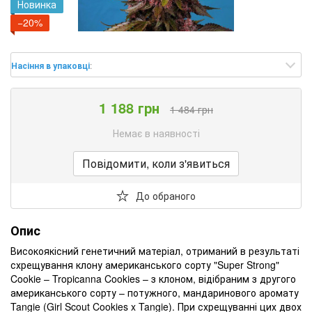
Новинка
−20%
Насіння в упаковці
:
1 188 грн
1 484 грн
Немає в наявності
Повідомити, коли з'явиться
До обраного
Опис
Високоякісний генетичний матеріал, отриманий в результаті
схрещування клону американського сорту "Super Strong"
Cookie – Tropicanna Cookies – з клоном, відібраним з другого
американського сорту – потужного, мандаринового аромату
Tangie (Girl Scout Cookies x Tangie). При схрещуванні цих двох