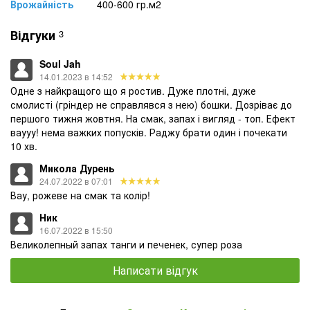
Врожайність
400-600 гр.м2
Відгуки
3
Soul Jah
14.01.2023 в 14:52
Одне з найкращого що я ростив. Дуже плотні, дуже
смолисті (гріндер не справлявся з нею) бошки. Дозріває до
першого тижня жовтня. На смак, запах і вигляд - топ. Ефект
ваууу! нема важких попусків. Раджу брати один і почекати
10 хв.
Микола Дурень
24.07.2022 в 07:01
Вау, рожеве на смак та колір!
Ник
16.07.2022 в 15:50
Великолепный запах танги и печенек, супер роза
Написати відгук