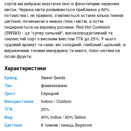
сортів ми вибрали екзотичні лінії із фенотипами червоних
квіток. Червоні квіти розвиваються приблизно у 60%
потомства і, як правило, з'являються останні кілька тижнів
цвітіння, починаючи з нижніх гілок і квітів, а потім
поширюються на верхівку рослини. Red Hot Cookies®
(SWS83) - це "супер сильний", високопродуктивний та
смолистий сорт з високим вмістом ТГК до 25%. У нього
чудовий аромат та смак; він солодкий, глибокий і щільний, із
вираженими тонами мандарину та манго, плюс натяки на
лісові фрукти.
Характеристики
Бренд
Sweet Seeds
Тип
фемінізоване
Зріст
Середній
Використання
Indoor / Outdoor
ТГК:
25%
Вид:
40% Indica / 60% Sativa
Цвітіння
8 тижнів / кінець Вересня