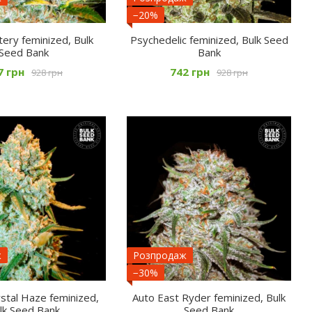
−20%
stery feminized, Bulk
Psychedelic feminized, Bulk Seed
Seed Bank
Bank
7 грн
742 грн
928 грн
928 грн
ж
Розпродаж
−30%
ystal Haze feminized,
Auto East Ryder feminized, Bulk
lk Seed Bank
Seed Bank