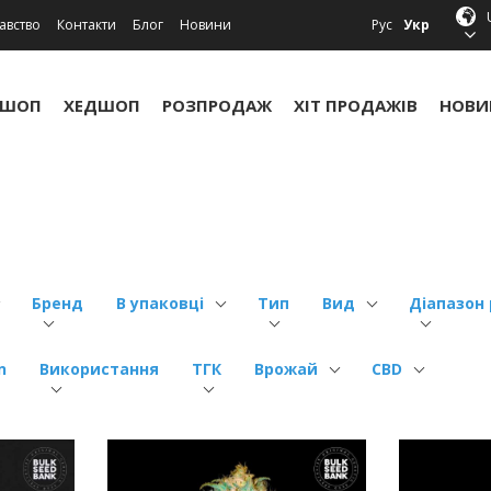
авство
Контакти
Блог
Новини
Рус
Укр
УШОП
ХЕДШОП
РОЗПРОДАЖ
ХІТ ПРОДАЖІВ
НОВИ
Бренд
В упаковці
Тип
Вид
Діапазон 
n
Використання
ТГК
Врожай
CBD