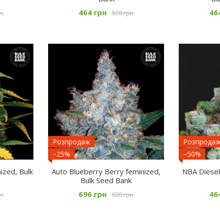
464 грн
46
н
928 грн
Розпродаж
Розпрода
−25%
−50%
ized, Bulk
Auto Blueberry Berry feminized,
NBA Diesel
Bulk Seed Bank
696 грн
46
н
928 грн