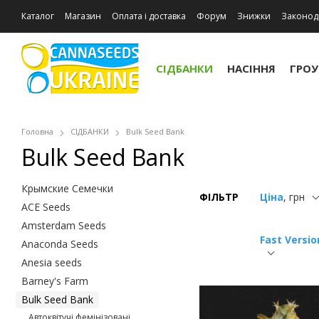
Каталог
Магазин
Оплата і доставка
Форум
Знижки
Законод
Відгуки про магазин
СІДБАНКИ
НАСІННЯ
ГРО
Головна
СІДБАНКИ
Bulk Seed Bank
Bulk Seed Bank
Крымские Семечки
ФІЛЬТР
Ціна
, грн
ACE Seeds
Amsterdam Seeds
Fast Versio
Anaconda Seeds
Anesia seeds
Barney's Farm
Bulk Seed Bank
Автоквітучі фемінізовані