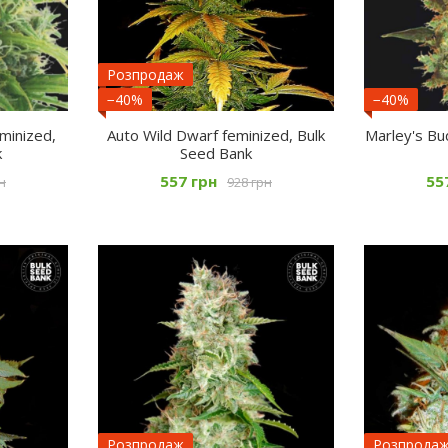
Розпродаж
−40%
−40%
minized,
Auto Wild Dwarf feminized, Bulk
Marley's Bu
k
Seed Bank
557 грн
55
н
928 грн
Розпродаж
Розпрода