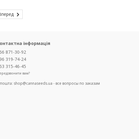
Вперед
онтактна інформація
66 871-30-92
96 319-74-24
63 315-46-45
ередзвонити вам?
-пошта:
shop@cannaseeds.ua - все вопросы по заказам