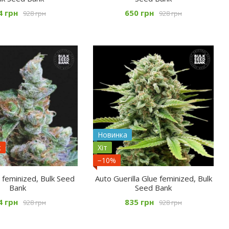
4 грн
650 грн
928 грн
928 грн
Новинка
ж
Хіт
−10%
 feminized, Bulk Seed
Auto Guerilla Glue feminized, Bulk
Bank
Seed Bank
4 грн
835 грн
928 грн
928 грн