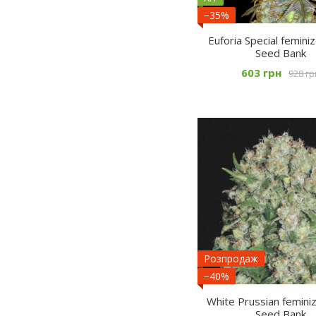
−35%
Euforia Special feminiz
Seed Bank
603 грн
928 гр
Розпродаж
−40%
White Prussian feminiz
Seed Bank