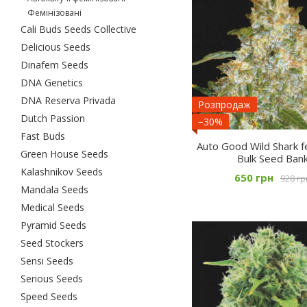
Фемінізовані
Cali Buds Seeds Collective
Delicious Seeds
Dinafem Seeds
DNA Genetics
DNA Reserva Privada
Розпродаж
Dutch Passion
−30%
Fast Buds
Auto Good Wild Shark f
Green House Seeds
Bulk Seed Ban
Kalashnikov Seeds
650 грн
928 гр
Mandala Seeds
Medical Seeds
Pyramid Seeds
Seed Stockers
Sensi Seeds
Serious Seeds
Speed Seeds