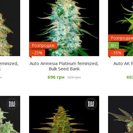
Розпрода
Розпродаж
Хіт
−25%
−35%
eminized,
Auto Amnesia Platinum feminized,
Auto AK f
k
Bulk Seed Bank
696 грн
60
н
928 грн