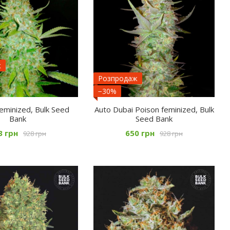
ж
Розпродаж
−30%
eminized, Bulk Seed
Auto Dubai Poison feminized, Bulk
Bank
Seed Bank
3 грн
650 грн
928 грн
928 грн