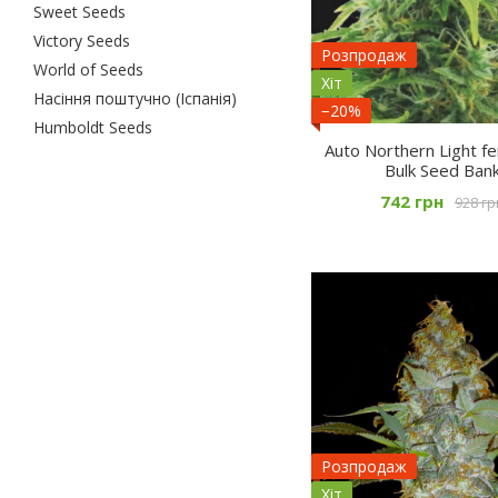
Sweet Seeds
Victory Seeds
Розпродаж
World of Seeds
Хіт
Насіння поштучно (Іспанія)
−20%
Humboldt Seeds
Auto Northern Light fe
Bulk Seed Ban
742 грн
928 гр
Розпродаж
Хіт