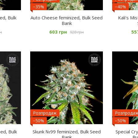
−35%
−40%
ed, Bulk
Auto Cheese feminized, Bulk Seed
Kali's Mi
Bank
603 грн
55
н
928 грн
Розпродаж
Розпрода
−50%
−50%
ed, Bulk
Skunk №99 feminized, Bulk Seed
Special Cr
Bank
Bu