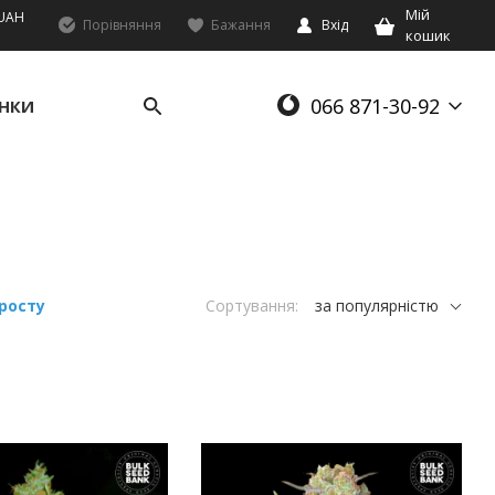
Мій
UAH
Порівняння
Бажання
Вхід
кошик
066 871-30-92
НКИ
росту
Сортування:
за популярністю