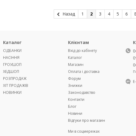
Назад
1
2
3
4
5
6
Каталог
Клієнтам
К
СІДБАНКИ
Вхід до кабінету
0
НАСІННЯ
Каталог
0
ГРОУШОП
Магазин
0
ХЕДШОП
Оплата і доставка
П
РОЗПРОДАЖ
Форум
Е
ХІТ ПРОДАЖІВ
Знижки
НОВИНКИ
Законодавство
Контакти
Блог
Новини
Відгуки про магазин
Ми в соцмережах