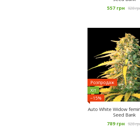
557 грн
928 гр
Розпродаж
Хіт
−15%
Auto White Widow femin
Seed Bank
789 грн
928 гр