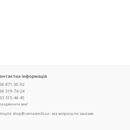
онтактна інформація
66 871-30-92
96 319-74-24
63 315-46-45
ередзвонити вам?
-пошта:
shop@cannaseeds.ua - все вопросы по заказам