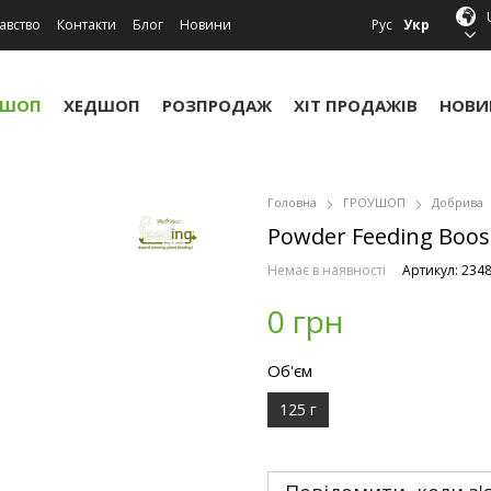
авство
Контакти
Блог
Новини
Рус
Укр
УШОП
ХЕДШОП
РОЗПРОДАЖ
ХІТ ПРОДАЖІВ
НОВИ
Головна
ГРОУШОП
Добрива
Powder Feeding Boost
Немає в наявності
Артикул: 234
0 грн
Об'єм
125 г