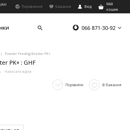
Мій
UAH
Порівняння
Бажання
Вхід
кошик
066 871-30-92
НКИ
Powder Feeding Booster PK+
er PK+ : GHF
8
Написати відгук
Порівняти
В бажання