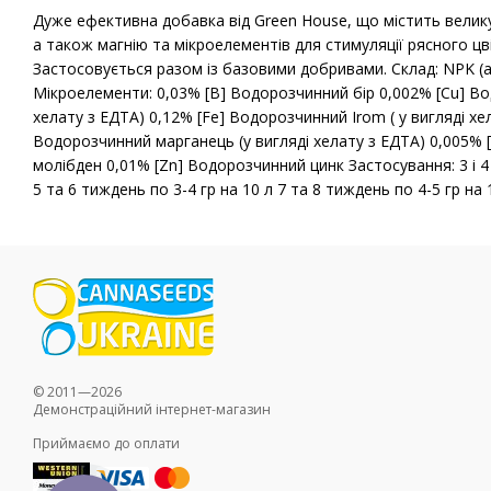
Дуже ефективна добавка від Green House, що містить велику
а також магнію та мікроелементів для стимуляції рясного ц
Застосовується разом із базовими добривами. Склад: NPK (а
Мікроелементи: 0,03% [B] Водорозчинний бір 0,002% [Cu] Во
хелату з ЕДТА) 0,12% [Fe] Водорозчинний Irom ( у вигляді хе
Водорозчинний марганець (у вигляді хелату з ЕДТА) 0,005%
молібден 0,01% [Zn] Водорозчинний цинк Застосування: 3 і 4
5 та 6 тиждень по 3-4 гр на 10 л 7 та 8 тиждень по 4-5 гр на 
© 2011—2026
Демонстраційний інтернет-магазин
Приймаємо до оплати