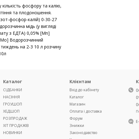
 кількість фосфору та калію,
вітіння та плодоношення.
зот-фосфор-калій) 0-30-27
дорозчинна мідь (у вигляді
лату з ЕДТА) 0,05% [Mn]
 [Mo] Водорозчинний
 тиждень на 2-3 10 л розчину
10л
Каталог
Клієнтам
К
СІДБАНКИ
Вхід до кабінету
0
НАСІННЯ
Каталог
0
ГРОУШОП
Магазин
0
ХЕДШОП
Оплата і доставка
П
РОЗПРОДАЖ
Форум
Е
ХІТ ПРОДАЖІВ
Знижки
НОВИНКИ
Законодавство