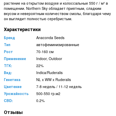
растение на открытом воздухе и колоссальные 550 г / м² в
помещении. Northern Sky обладает приятным, сладким
вкусом и невероятным количеством смолы, благодаря чему
он выглядит полностью серебристым.
Характеристики
Бренд
Anaсonda Seeds
Тип
автофеминизированные
Рост
70-160 см
Применение
Indoor, Outdoor
ТГК:
22%
Вид:
Indica/Ruderalis
Генетика
NL x WW x Ruderalis
Цветение
7-8 недель / 11-12 недель
Урожайность
500-550 гр.м2
CBD:
0.2%
Отзывы