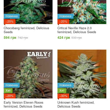
Новинка
Новинка
−20%
−20%
Chocobang feminized, Delicious
Critical Neville Haze 2.0
Seeds
feminized, Delicious Seeds
594 грн
424 грн
742 грн
530 грн
Новинка
Новинка
Хит
Хит
−20%
−30%
Early Version Eleven Roses
Unknown Kush feminized,
feminized, Delicious Seeds
Delicious Seeds