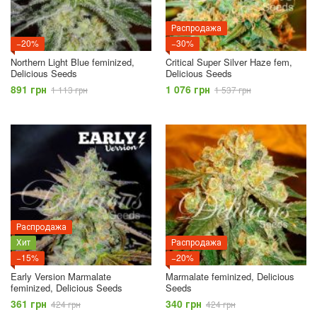
Распродажа
−20%
−30%
Northern Light Blue feminized,
Critical Super Silver Haze fem,
Delicious Seeds
Delicious Seeds
891 грн
1 076 грн
1 113 грн
1 537 грн
Распродажа
Хит
Распродажа
−15%
−20%
Early Version Marmalate
Marmalate feminized, Delicious
feminized, Delicious Seeds
Seeds
361 грн
340 грн
424 грн
424 грн