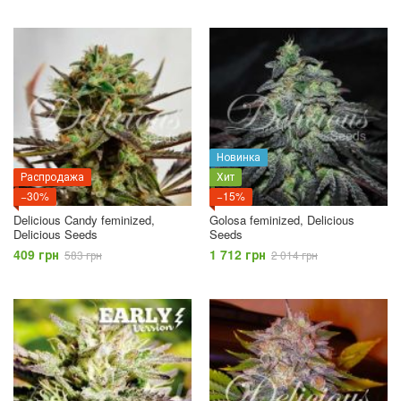
Новинка
Распродажа
Хит
−30%
−15%
Delicious Candy feminized,
Golosa feminized, Delicious
Delicious Seeds
Seeds
409 грн
1 712 грн
583 грн
2 014 грн