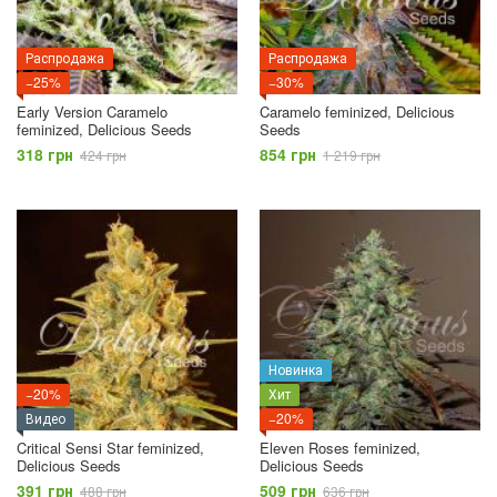
Распродажа
Распродажа
−25%
−30%
Early Version Caramelo
Caramelo feminized, Delicious
feminized, Delicious Seeds
Seeds
318 грн
854 грн
424 грн
1 219 грн
Новинка
−20%
Хит
Видео
−20%
Critical Sensi Star feminized,
Eleven Roses feminized,
Delicious Seeds
Delicious Seeds
391 грн
509 грн
488 грн
636 грн