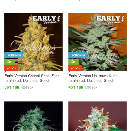
Новинка
Новинка
Хит
Хит
−15%
−15%
Early Version Critical Sensi Star
Early Version Unknown Kush
feminized, Delicious Seeds
feminized, Delicious Seeds
361 грн
451 грн
424 грн
530 грн