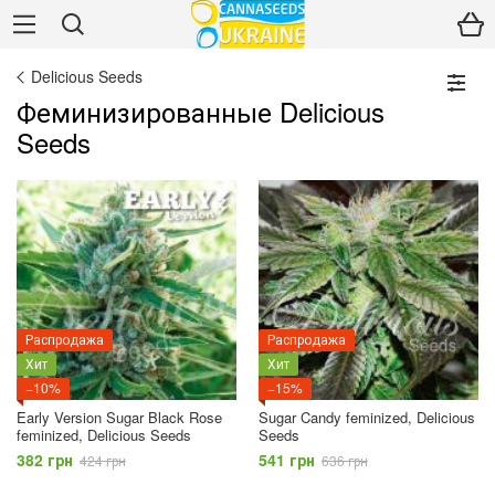
Delicious Seeds
Феминизированные Delicious
Seeds
Распродажа
Распродажа
Хит
Хит
−10%
−15%
Early Version Sugar Black Rose
Sugar Candy feminized, Delicious
feminized, Delicious Seeds
Seeds
382 грн
541 грн
424 грн
636 грн