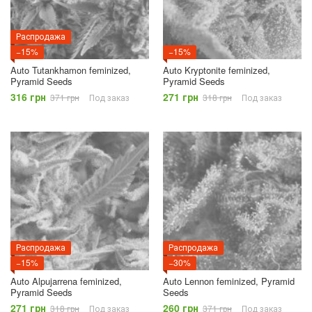
Распродажа
−15%
−15%
Auto Tutankhamon feminized,
Auto Kryptonite feminized,
Pyramid Seeds
Pyramid Seeds
316 грн
271 грн
371 грн
Под заказ
318 грн
Под заказ
Распродажа
Распродажа
−15%
−30%
Auto Alpujarrena feminized,
Auto Lennon feminized, Pyramid
Pyramid Seeds
Seeds
271 грн
260 грн
318 грн
Под заказ
371 грн
Под заказ