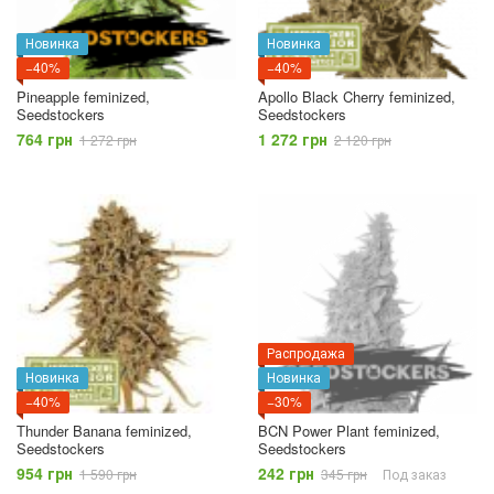
Новинка
Новинка
−40%
−40%
Pineapple feminized,
Apollo Black Cherry feminized,
Seedstockers
Seedstockers
764 грн
1 272 грн
1 272 грн
2 120 грн
Распродажа
Новинка
Новинка
−40%
−30%
Thunder Banana feminized,
BCN Power Plant feminized,
Seedstockers
Seedstockers
954 грн
242 грн
1 590 грн
345 грн
Под заказ