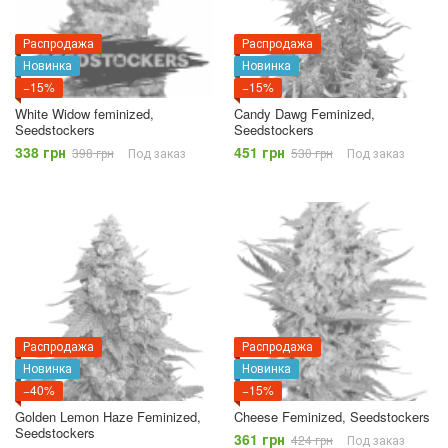
Распродажа
Распродажа
Новинка
Новинка
−15%
−15%
White Widow feminized,
Candy Dawg Feminized,
Seedstockers
Seedstockers
338 грн
451 грн
398 грн
Под заказ
530 грн
Под заказ
Распродажа
Распродажа
Новинка
Новинка
−40%
−15%
Golden Lemon Haze Feminized,
Cheese Feminized, Seedstockers
Seedstockers
361 грн
424 грн
Под заказ