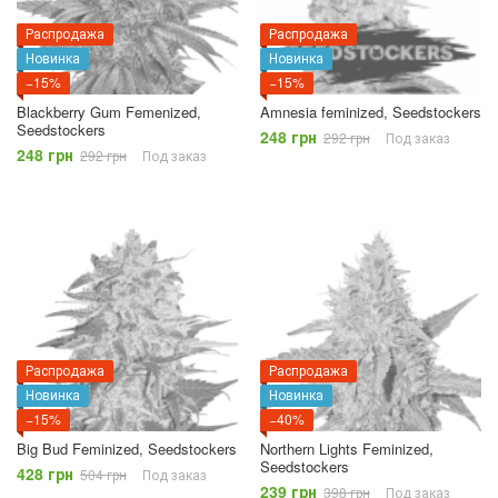
Распродажа
Распродажа
Новинка
Новинка
−15%
−15%
Blackberry Gum Femenized,
Amnesia feminized, Seedstockers
Seedstockers
248 грн
292 грн
Под заказ
248 грн
292 грн
Под заказ
Распродажа
Распродажа
Новинка
Новинка
−15%
−40%
Big Bud Feminized, Seedstockers
Northern Lights Feminized,
Seedstockers
428 грн
504 грн
Под заказ
239 грн
398 грн
Под заказ