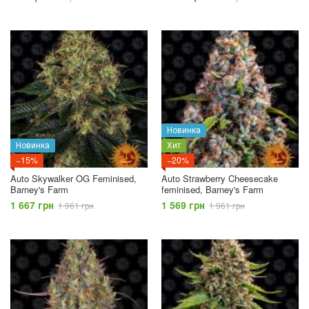
Новинка
Новинка
Хит
−15%
−20%
Auto Skywalker OG Feminised,
Auto Strawberry Cheesecake
Barney's Farm
feminised, Barney's Farm
1 667 грн
1 569 грн
1 961 грн
1 961 грн