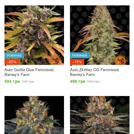
Новинка
Новинка
−20%
−15%
Auto Gorilla Glue Feminised,
Auto Zkittlez OG Feminised,
Barney's Farm
Barney's Farm
594 грн
496 грн
742 грн
583 грн