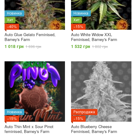
Новинка
Новинка
Хит
Хит
−40%
−15%
Auto Glue Gelato Feminised,
Auto White Widow XXL
Barney's Farm
Feminised, Barney's Farm
1 018 грн
1 532 грн
1 696 грн
1 802 грн
Новинка
Распродажа
−15%
−15%
Auto Thin Mint x Sour Pinot
Auto Blueberry Cheese
feminised, Barney's Farm
Feminised, Barney's Farm