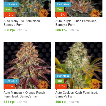
Новинка
Новинка
Хит
Хит
−10%
−15%
Auto Moby Dick feminised,
Auto Purple Punch Feminised,
Barney's Farm
Barney's Farm
668 грн
586 грн
742 грн
689 грн
Новинка
Новинка
Хит
−15%
−15%
Auto Mimosa x Orange Punch
Auto Cookies Kush Feminised,
Feminised, Barney's Farm
Barney's Farm
631 грн
496 грн
742 грн
583 грн