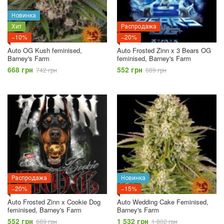
Новинка
Хит
Распродажа
−10%
−20%
Auto OG Kush feminised,
Auto Frosted Zinn x 3 Bears OG
Barney's Farm
feminised, Barney's Farm
668 грн
552 грн
742 грн
689 грн
Распродажа
Новинка
−20%
−15%
Auto Frosted Zinn x Cookie Dog
Auto Wedding Cake Feminised,
feminised, Barney's Farm
Barney's Farm
552 грн
1 532 грн
689 грн
1 802 грн