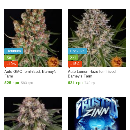
Новинка
Новинка
Хит
Хит
−10%
−15%
Auto GMO feminised, Barney's
Auto Lemon Haze feminised,
Farm
Barney's Farm
525 грн
631 грн
583 грн
742 грн