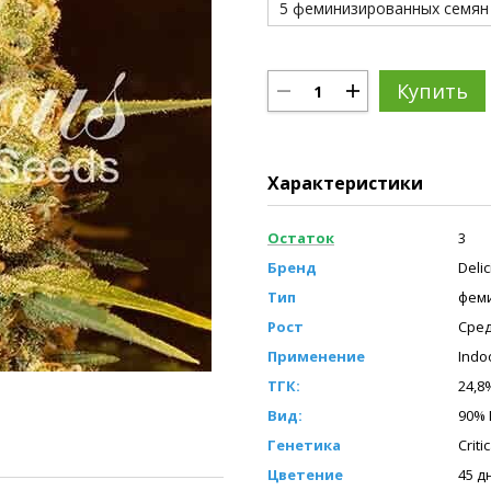
5 феминизированных семян
Купить
Характеристики
Остаток
3
Бренд
Deli
Тип
фем
Рост
Сре
Применение
Indo
ТГК:
24,8
Вид:
90% 
Генетика
Criti
Цветение
45 д