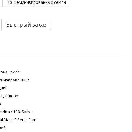
10 феминизированных семян
Быстрый заказ
cious Seeds
инизированные
дний
or, Outdoor
%
Indica / 10% Sativa
cal Mass * Sensi Star
ней