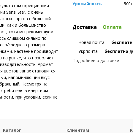
Урожайность
500 
я результатом скрещивания
 Sensi Star, с очень
красных сортов с большой
ми. Как и большинство
Доставка
Оплата
 рост, хотя мы рекомендуем
ось слишком сильно по
Новая почта —
бесплат
ого/среднего размера.
чками. Растение производит
Укрпочта —
бесплатно
д
в на рынке, что позволяет
Подробнее о доставке
оизводительность. Аромат
ия цветов запах становится
вый, напоминающий вкус
ебральный. Несмотря на
отребителя в инертном
ости, при условии, если не
Каталог
Клиентам
К