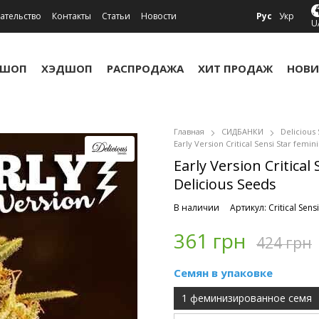
ательство
Контакты
Статьи
Новости
Рус
Укр
U
УШОП
ХЭДШОП
РАСПРОДАЖА
ХИТ ПРОДАЖ
НОВИ
Главная
СИДБАНКИ
Delicious
Early Version Critical Sensi Star femin
Early Version Critical
Delicious Seeds
В наличии
Артикул: Critical Sensi
361 грн
424 грн
Семян в упаковке
1 феминизированное семя