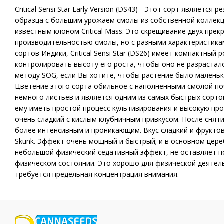
Critical Sensi Star Early Version (DS43) - Этот сорт являетс
образца с большим урожаем смолы из собственной коллекции
известным клоном Critical Mass. Это скрещивание двух пре
производительностью смолы, но с разными характеристика
сортов Индики, Critical Sensi Star (DS26) имеет компактный
контролировать высоту его роста, чтобы оно не разрастал
методу SOG, если Вы хотите, чтобы растение было маленьк
Цветение этого сорта обильное с наполненными смолой по
немного листьев и является одним из самых быстрых сорто
ему иметь простой процесс культивирования и высокую пр
очень сладкий с кислым клубничным привкусом. После снят
более интенсивным и проникающим. Вкус сладкий и фрукто
Skunk. Эффект очень мощный и быстрый; и в основном цер
небольшой физический седативный эффект, не оставляет п
физическом состоянии. Это хорошо для физической деятельн
требуется предельная концентрация внимания.