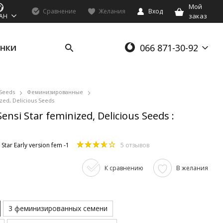
Мой
Сравнение
Желания
Вход
заказ
AH
066 871-30-92
НКИ
 Seeds
Феминизированные
ized, Delicious Seeds
 Sensi Star feminized, Delicious Seeds :
 Star Early version fem -1
5 отзывов
К сравнению
В желания
3 феминизированных семени