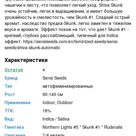
чашечки к листу, что позволяет легкий уход. Shiva Skunk
очень устойчив, легок в выращивании, и имеет большую
урожайность и смолистость, чем Skunk #1. Сладкий острый
аромат, наследство предка-Skunk, легко заметен в тяжелом
вкусе и аромате. Эффект похож на тот, что дает Skunk #1 -
крепкий, глубоко расслабляющий, типичный для Indica
эффект. https://sensiseeds.com/en/feminized-seeds/sensi-
seeds/shiva-skunk-automatic
Характеристики
Остаток
4
Бренд
Sensi Seeds
Тип
автофеминизированные
Рост
90-140 см
Применение
Indoor, Outdoor
ТГК:
18%
Вид:
Indica / Sativa
Генетика
Northern Lights #5 * Skunk #1 * Ruderalis
Цветение
7-8 недель