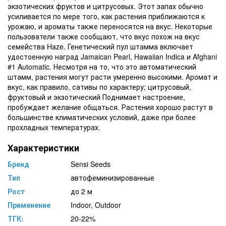
экзотических фруктов и цитрусовых. Этот запах обычно
усиливается по мере того, как растения приближаются к
урожаю, и ароматы также переносятся на вкус. Некоторые
пользователи также сообщают, что вкус похож на вкус
семейства Haze. Генетический пул штамма включает
удостоенную наград Jamaican Pearl, Hawaiian Indica и Afghani
#1 Automatic. Несмотря на то, что это автоматический
штамм, растения могут расти умеренно высокими. Аромат и
вкус, как правило, сативы по характеру; цитрусовый,
фруктовый и экзотический Поднимает настроение,
пробуждает желание общаться. Растения хорошо растут в
большинстве климатических условий, даже при более
прохладных температурах.
Характеристики
Бренд
Sensi Seeds
Тип
автофеминизированные
Рост
до 2 м
Применение
Indoor, Outdoor
ТГК:
20-22%