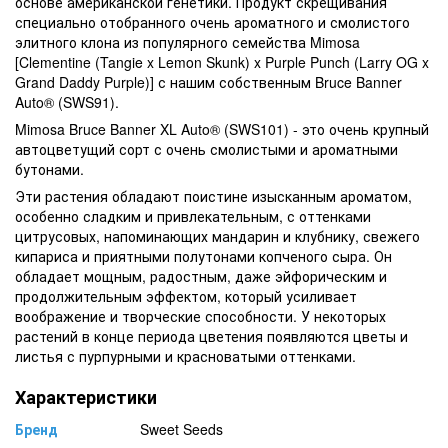
основе американской генетики. Продукт скрещивания
специально отобранного очень ароматного и смолистого
элитного клона из популярного семейства Mimosa
[Clementine (Tangie x Lemon Skunk) x Purple Punch (Larry OG x
Grand Daddy Purple)] с нашим собственным Bruce Banner
Auto® (SWS91).
Mimosa Bruce Banner XL Auto® (SWS101) - это очень крупный
автоцветущий сорт с очень смолистыми и ароматными
бутонами.
Эти растения обладают поистине изысканным ароматом,
особенно сладким и привлекательным, с оттенками
цитрусовых, напоминающих мандарин и клубнику, свежего
кипариса и приятными полутонами копченого сыра. Он
обладает мощным, радостным, даже эйфорическим и
продолжительным эффектом, который усиливает
воображение и творческие способности. У некоторых
растений в конце периода цветения появляются цветы и
листья с пурпурными и красноватыми оттенками.
Характеристики
Бренд
Sweet Seeds