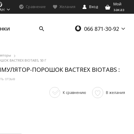
Мой
Сравнение
Желания
Вход
заказ
AH
066 871-30-92
НКИ
ляторы
К BACTREX BIOTABS, 50 Г
МУЛЯТОР-ПОРОШОК BACTREX BIOTABS :
ть отзыв
К сравнению
В желания