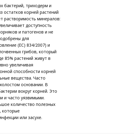
ых бактерий, триходерм и
из остатков корней растений
ет растворимость минералов:
увеличивает доступность
орняков и патогенов и не
 одобрены для
вление (EC) 834/2007) и
почвенных грибов, который
де 85% растений живут в
ивно увеличивая
ионной способности корней
льные вещества. Часто
холостом основании. В
актерии вокруг корней. Это
и и часто уязвимыми.
ьшое количество полезных
, которые
инфекции или засухе.