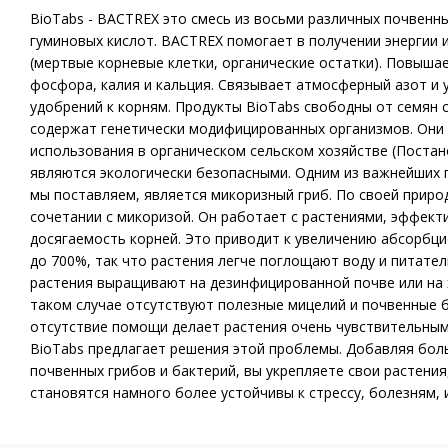
BioTabs - BACTREX это смесь из восьми различных почвенн
гуминовых кислот. BACTREX помогает в получении энергии 
(мертвые корневые клетки, органические остатки). Повыша
фосфора, калия и кальция. Связывает атмосферный азот и 
удобрений к корням. Продукты BioTabs свободны от семян с
содержат генетически модифицированных организмов. Они
использования в органическом сельском хозяйстве (Постано
являются экологически безопасными. Одним из важнейших 
мы поставляем, является микоризный гриб. По своей приро
сочетании с микоризой. Он работает с растениями, эффект
досягаемость корней. Это приводит к увеличению абсорбц
до 700%, так что растения легче поглощают воду и питате
растения выращивают на дезинфицированной почве или на 
таком случае отсутствуют полезные мицелий и почвенные б
отсутствие помощи делает растения очень чувствительным
BioTabs предлагает решения этой проблемы. Добавляя бол
почвенных грибов и бактерий, вы укрепляете свои растения
становятся намного более устойчивы к стрессу, болезням, 