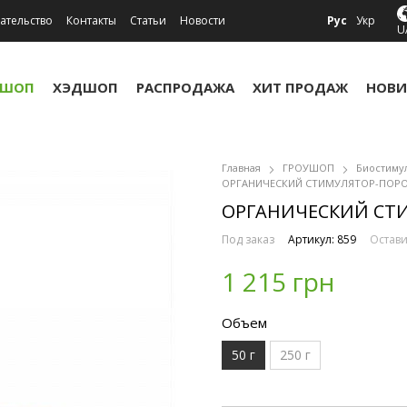
ательство
Контакты
Статьи
Новости
Рус
Укр
U
УШОП
ХЭДШОП
РАСПРОДАЖА
ХИТ ПРОДАЖ
НОВИ
Главная
ГРОУШОП
Биостиму
ОРГАНИЧЕСКИЙ СТИМУЛЯТОР-ПОРОШО
ОРГАНИЧЕСКИЙ СТИ
Под заказ
Артикул: 859
Остави
1 215 грн
Объем
50 г
250 г