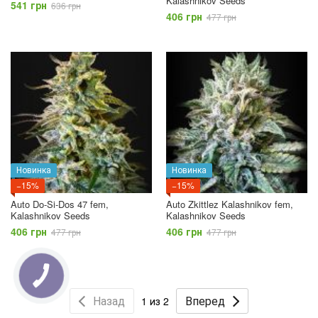
Kalashnikov Seeds
541 грн
636 грн
406 грн
477 грн
Новинка
Новинка
−15%
−15%
Auto Do-Si-Dos 47 fem,
Auto Zkittlez Kalashnikov fem,
Kalashnikov Seeds
Kalashnikov Seeds
406 грн
406 грн
477 грн
477 грн
Назад
Вперед
1 из 2