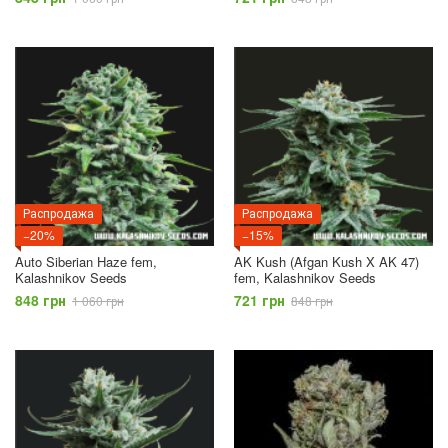
Распродажа
Распродажа
−20%
−15%
Auto Siberian Haze fem,
AK Kush (Afgan Kush X AK 47)
Kalashnikov Seeds
fem, Kalashnikov Seeds
848 грн
721 грн
1 060 грн
848 грн