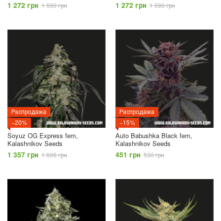
1 272 грн
1 272 грн
1 590 грн
1 590 грн
Распродажа
Распродажа
−20%
−15%
Soyuz OG Express fem,
Auto Babushka Black fem,
Kalashnikov Seeds
Kalashnikov Seeds
1 357 грн
451 грн
1 696 грн
530 грн