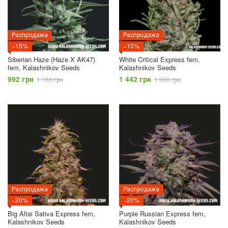
Распродажа
Распродажа
−15%
−15%
Siberian Haze (Haze X AK47)
White Critical Express fem,
fem, Kalashnikov Seeds
Kalashnikov Seeds
992 грн
1 442 грн
1 166 грн
1 696 грн
Распродажа
Распродажа
−20%
−20%
Big Altai Sativa Express fem,
Purple Russian Express fem,
Kalashnikov Seeds
Kalashnikov Seeds