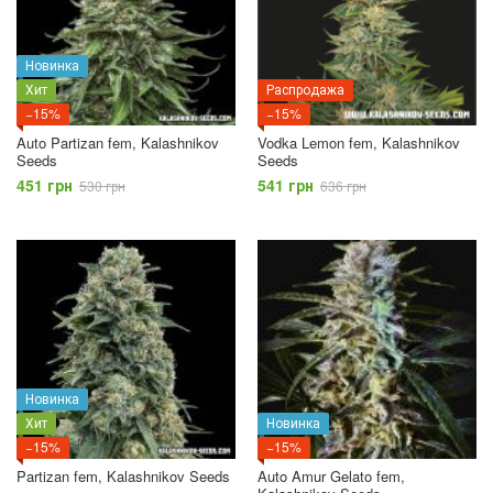
Новинка
Хит
Распродажа
−15%
−15%
Auto Partizan fem, Kalashnikov
Vodka Lemon fem, Kalashnikov
Seeds
Seeds
451 грн
541 грн
530 грн
636 грн
Новинка
Хит
Новинка
−15%
−15%
Partizan fem, Kalashnikov Seeds
Auto Amur Gelato fem,