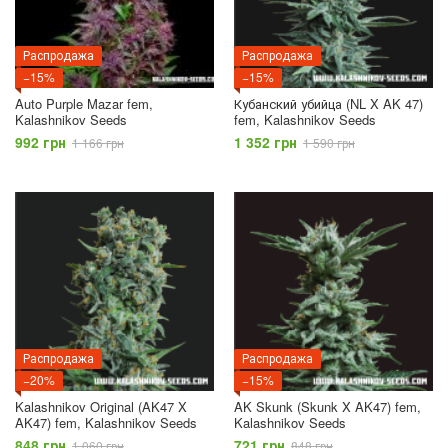
Распродажа
Распродажа
−15%
−15%
Auto Purple Mazar fem,
Кубанский убийца (NL X AK 47)
Kalashnikov Seeds
fem, Kalashnikov Seeds
992 грн
1 352 грн
1 166 грн
1 590 грн
Распродажа
Распродажа
−20%
−15%
Kalashnikov Original (AK47 X
AK Skunk (Skunk X AK47) fem,
AK47) fem, Kalashnikov Seeds
Kalashnikov Seeds
848 грн
721 грн
1 060 грн
848 грн