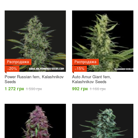
Распродажа
Распродажа
−20%
−15%
Power Russian fem, Kalashnikov
Auto Amur Giant fem,
Seeds
Kalashnikov Seeds
1 272 грн
992 грн
1 590 грн
1 166 грн