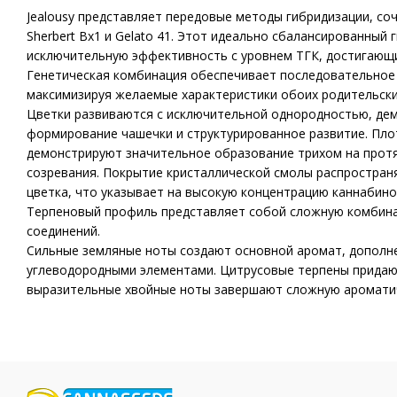
Jealousy представляет передовые методы гибридизации, со
Sherbert Bx1 и Gelato 41. Этот идеально сбалансированный 
исключительную эффективность с уровнем ТГК, достигающ
Генетическая комбинация обеспечивает последовательное
максимизируя желаемые характеристики обоих родительск
Цветки развиваются с исключительной однородностью, де
формирование чашечки и структурированное развитие. Пло
демонстрируют значительное образование трихом на прот
созревания. Покрытие кристаллической смолы распростран
цветка, что указывает на высокую концентрацию каннабино
Терпеновый профиль представляет собой сложную комбина
соединений.
Сильные земляные ноты создают основной аромат, допол
углеводородными элементами. Цитрусовые терпены придаю
выразительные хвойные ноты завершают сложную ароматич