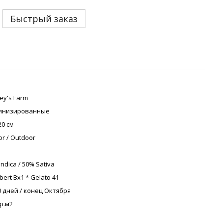
Быстрый заказ
ey's Farm
инизированные
20 см
or / Outdoor
Indica / 50% Sativa
bert Bx1 * Gelato 41
0 дней / конец Октября
гр.м2