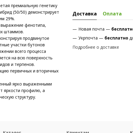
четая премиальную генетику
гибрид (50/50) демонстрирует
Доставка
Оплата
им 29%.
 выражение фенотипа,
Новая почта —
бесплат
их штаммов.
Укрпочта —
бесплатно
д
монстрируя продвинутое
тные участки бутонов
Подробнее о доставке
яжении всего процесса
яется на всю поверхность
идов и терпенов.
цию первичных и вторичных
ненный ярко выраженными
т яркости профилю, а
ескую структуру.
Каталог
Клиентам
К