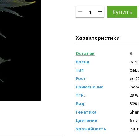
Купить
Характеристики
Остаток
8
Бренд
Barn
Тип
фем
Рост
до 2
Применение
Indo
ТГК:
29 %
Вид:
50% 
Генетика
Sher
Цветение
65-7
Урожайность
700 