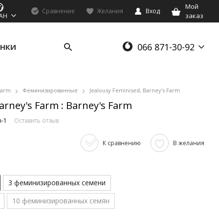
Мой
Сравнение
Желания
Вход
заказ
AH
066 871-30-92
НКИ
Farm
Феминизированные
Jealousy Feminised, Barney's Farm
arney's Farm : Barney's Farm
m-1
Оставить отзыв
К сравнению
В желания
3 феминизированных семени
10 феминизированных семян