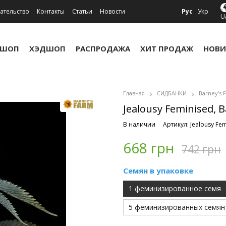
ательство
Контакты
Статьи
Новости
Рус
Укр
U
УШОП
ХЭДШОП
РАСПРОДАЖА
ХИТ ПРОДАЖ
НОВИ
Главная
СИДБАНКИ
Barney's 
Jealousy Feminised, B
В наличии
Артикул: Jealousy Fe
668 грн
742 грн
Семян в упаковке
1 феминизированное семя
5 феминизированных семян