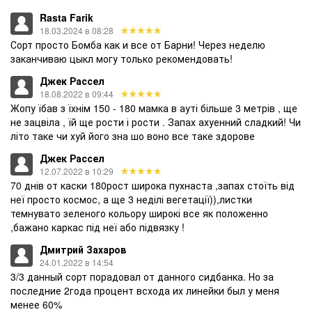
Rasta Farik
18.03.2024 в 08:28
Сорт просто Бомба как и все от Барни! Через неделю
заканчиваю цыкл могу только рекомендовать!
Джек Рассел
18.08.2022 в 09:44
Жопу їбав з їхнім 150 - 180 мамка в ауті більше 3 метрів , ще
не зацвіла , їй ще рости і рости . Запах ахуенний сладкий! Чи
літо таке чи хуй його зна шо воно все таке здорове
Джек Рассел
12.07.2022 в 10:29
70 днів от каски 180рост широка пухнаста ,запах стоїть від
неї просто космос, а ще 3 неділі вегетації)),листки
темнувато зеленого кольору широкі все як положенно
,бажано каркас під неї або підвязку !
Дмитрий Захаров
24.01.2022 в 14:54
3/3 данный сорт порадовал от данного сидбанка. Но за
последние 2года процент всхода их линейки был у меня
менее 60%