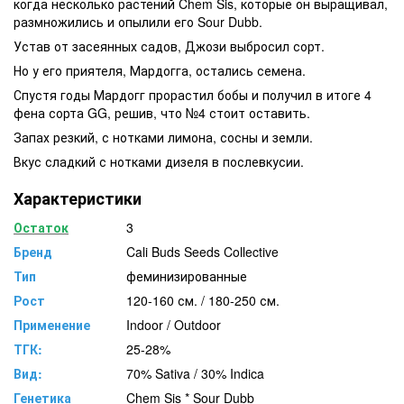
когда несколько растений Chem Sis, которые он выращивал,
размножились и опылили его Sour Dubb.
Устав от засеянных садов, Джози выбросил сорт.
Но у его приятеля, Мардогга, остались семена.
Спустя годы Мардогг прорастил бобы и получил в итоге 4
фена сорта GG, решив, что №4 стоит оставить.
Запах резкий, с нотками лимона, сосны и земли.
Вкус сладкий с нотками дизеля в послевкусии.
Характеристики
Остаток
3
Бренд
Cali Buds Seeds Collective
Тип
феминизированные
Рост
120-160 см. / 180-250 см.
Применение
Indoor / Outdoor
ТГК:
25-28%
Вид:
70% Sativa / 30% Indica
Генетика
Chem Sis * Sour Dubb