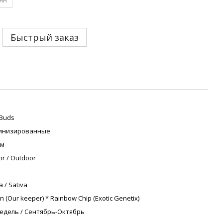
Быстрый заказ
 Buds
инизированные
cм
or / Outdoor
a / Sativa
n (Our keeper) * Rainbow Chip (Exotic Genetix)
недель / Сентябрь-Октябрь