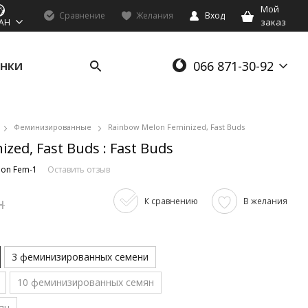
Мой
Сравнение
Желания
Вход
заказ
AH
066 871-30-92
НКИ
Феминизированные
Rainbow Melon Feminized, Fast Buds
zed, Fast Buds : Fast Buds
lon Fem-1
Оставить отзыв
н
К сравнению
В желания
3 феминизированных семени
10 феминизированных семян
ян