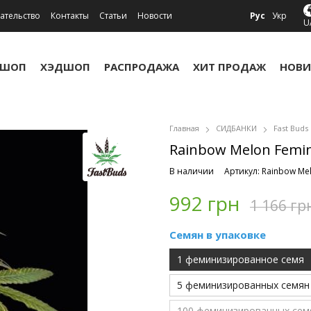
ательство
Контакты
Статьи
Новости
Рус
Укр
U
УШОП
ХЭДШОП
РАСПРОДАЖА
ХИТ ПРОДАЖ
НОВИ
Главная
СИДБАНКИ
Fast Buds
Rainbow Melon Femini
В наличии
Артикул: Rainbow Me
992 грн
1 166 гр
Семян в упаковке
1 феминизированное семя
5 феминизированных семян
100 феминизированных сем