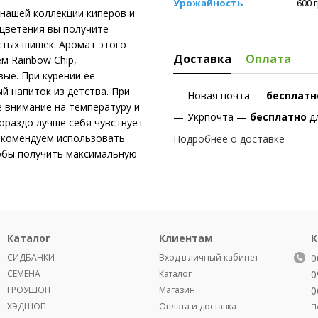
Урожайность
600 
 нашей коллекции киперов и
ь цветения вы получите
стых шишек. Аромат этого
Доставка
Оплата
м Rainbow Chip,
ые. При курении ее
 напиток из детства. При
Новая почта —
бесплат
 внимание на температуру и
Укрпочта —
бесплатно
д
гораздо лучше себя чувствует
екомендуем использовать
Подробнее о доставке
тобы получить максимальную
Каталог
Клиентам
К
СИДБАНКИ
Вход в личный кабинет
0
СЕМЕНА
Каталог
0
ГРОУШОП
Магазин
0
ХЭДШОП
Оплата и доставка
П