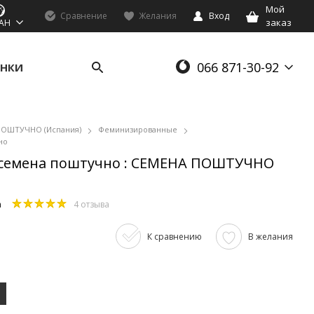
Мой
Сравнение
Желания
Вход
заказ
AH
066 871-30-92
НКИ
ПОШТУЧНО (Испания)
Феминизированные
но
ed, семена поштучно : СЕМЕНА ПОШТУЧНО
m
4 отзыва
К сравнению
В желания