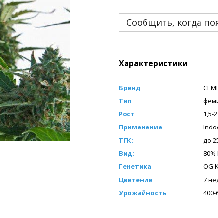
Сообщить, когда по
Характеристики
Бренд
СЕМ
Тип
фем
Рост
1,5-2
Применение
Indo
ТГК:
до 2
Вид:
80% 
Генетика
OG 
Цветение
7 не
Урожайность
400-