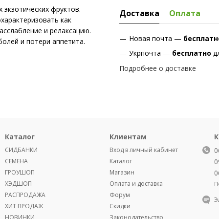
х экзотических фруктов.
Доставка
Оплата
характеризовать как
асслабление и релаксацию.
Новая почта —
бесплат
болей и потери аппетита.
Укрпочта —
бесплатно
д
Подробнее о доставке
Каталог
Клиентам
К
СИДБАНКИ
Вход в личный кабинет
0
СЕМЕНА
Каталог
0
ГРОУШОП
Магазин
0
ХЭДШОП
Оплата и доставка
П
РАСПРОДАЖА
Форум
Э
ХИТ ПРОДАЖ
Скидки
НОВИНКИ
Законодательство