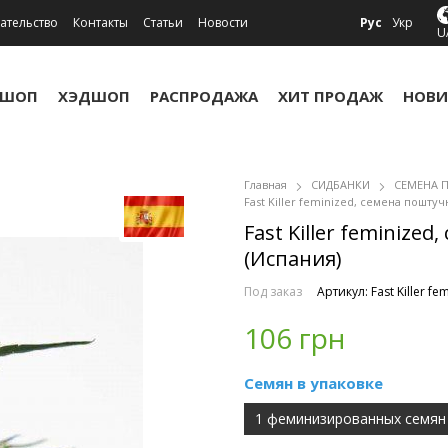
ательство
Контакты
Статьи
Новости
Рус
Укр
U
УШОП
ХЭДШОП
РАСПРОДАЖА
ХИТ ПРОДАЖ
НОВИ
Главная
СИДБАНКИ
СЕМЕНА 
Fast Killer feminized, семена поштуч
Fast Killer feminiz
(Испания)
Под заказ
Артикул: Fast Killer fe
106 грн
Семян в упаковке
1 феминизированных семян