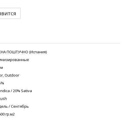
явится
ЕНА ПОШТУЧНО (Испания)
инизированные
 м
or, Outdoor
5%
Indica / 20% Sativa
Kush
дель / Сентябрь
600 гр.м2