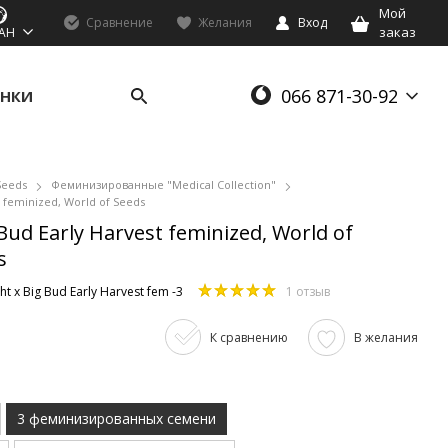
Мой
Сравнение
Желания
Вход
заказ
AH
066 871-30-92
НКИ
Seeds
Феминизированные "Medical Collection"
d feminized, World of Seeds
Bud Early Harvest feminized, World of
s
ht x Big Bud Early Harvest fem -3
1 отзыв
К сравнению
В желания
3 феминизированных семени