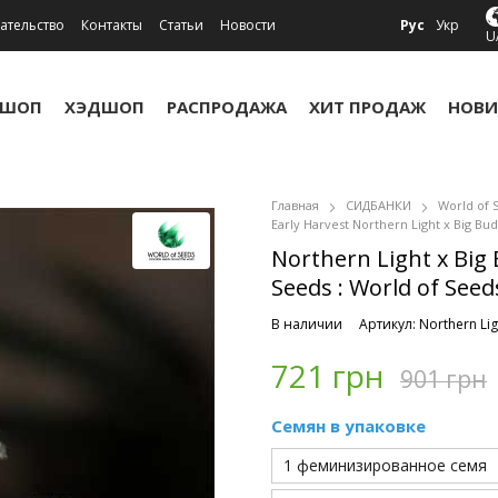
ательство
Контакты
Статьи
Новости
Рус
Укр
U
УШОП
ХЭДШОП
РАСПРОДАЖА
ХИТ ПРОДАЖ
НОВИ
Главная
СИДБАНКИ
World of 
Early Harvest Northern Light x Big Bu
Northern Light x Big 
Seeds : World of Seed
В наличии
Артикул: Northern Lig
721 грн
901 грн
Семян в упаковке
1 феминизированное семя