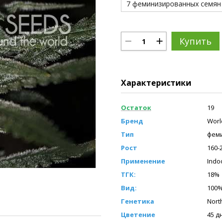
7 феминизированных семян
Купить
Характеристики
Остаток
19
Бренд
Worl
Тип
фем
Рост
160-
Применение
Indo
ТГК:
18%
Вид:
100%
Генетика
North
Цветение
45 д