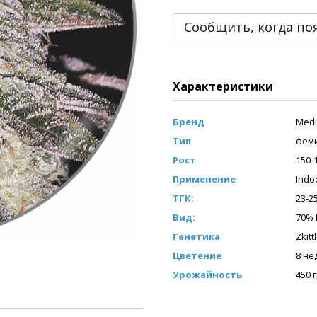
Сообщить, когда по
Характеристики
Бренд
Medi
Тип
фем
Рост
150-
Применение
Indo
ТГК:
23-2
Вид:
70% 
Генетика
Zkitt
Цветение
8 не
Урожайность
450 