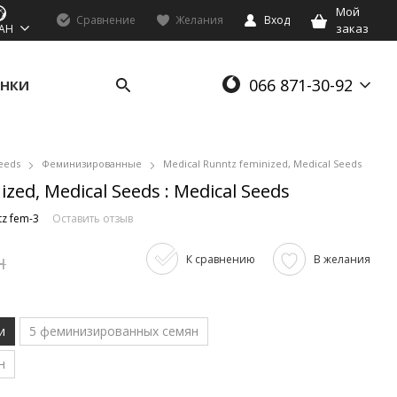
Мой
Сравнение
Желания
Вход
заказ
AH
066 871-30-92
НКИ
eeds
Феминизированные
Medical Runntz feminized, Medical Seeds
zed, Medical Seeds : Medical Seeds
tz fem-3
Оставить отзыв
н
К сравнению
В желания
и
5 феминизированных семян
н