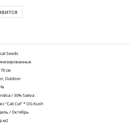
явится
cal Seeds
инизированные
170 см
or, Outdoor
5%
Indica / 30% Sativa
lez “Cali Cut” * OG Kush
дель / Октябрь
гр.м2