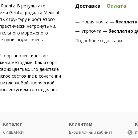
Доставка
Оплата
Runntz. В результате
z и Gelato, родился Medical
ть структуру и рост этого
Новая почта —
бесплат
 практически нетронутыми.
Укрпочта —
бесплатно
д
 ванильного мороженого
ое производит очень
Подробнее о доставке
Его органолептические
кими методами. Как и сорт
своих цветках. Его действие
ское состояние в сочетании
звитию любой творческой
 послевкусием торта делает
Каталог
Клиентам
К
СИДБАНКИ
Вход в личный кабинет
0