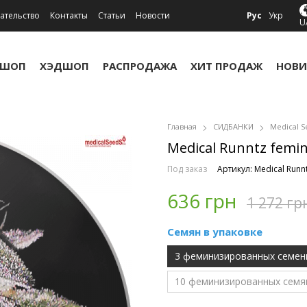
ательство
Контакты
Статьи
Новости
Рус
Укр
U
УШОП
ХЭДШОП
РАСПРОДАЖА
ХИТ ПРОДАЖ
НОВИ
Главная
СИДБАНКИ
Medical S
Medical Runntz femini
Под заказ
Артикул: Medical Runn
636 грн
1 272 гр
Семян в упаковке
3 феминизированных семен
10 феминизированных семя