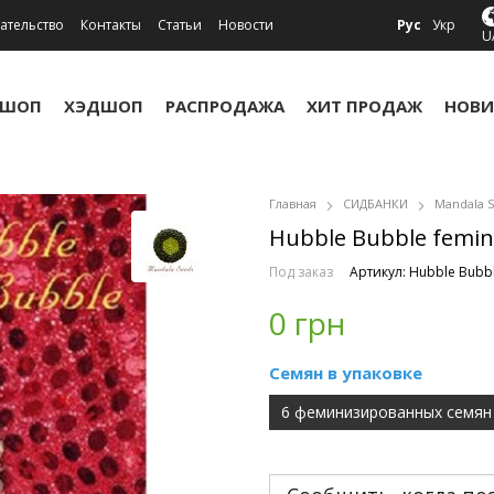
ательство
Контакты
Статьи
Новости
Рус
Укр
U
УШОП
ХЭДШОП
РАСПРОДАЖА
ХИТ ПРОДАЖ
НОВИ
Главная
СИДБАНКИ
Mandala 
Hubble Bubble femin
Под заказ
Артикул: Hubble Bubbl
0 грн
Семян в упаковке
6 феминизированных семян