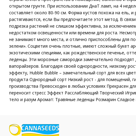
открытом грунте. При использовании ДнаТ ламп, на 4 недел
составляет около 80-90 см. Форма кустов похожа на ель, и 
растягиваются, если Вы предпочитаете этот метод. В связ
подрезка растений не слишком эффективна, за исключением
недостатком освещенности или времени для роста. Несмотр
не занимают много места, и отлично приспособлены для по
зелени». Соцветия очень плотные, имеют сложный букет ар
экзотическими специями, как рождественское печенье, отт
леденцы. Эти морозные самородки замечательно подходят д
вапорайзеров. Благодаря своей однородности, низкому рос
эффекту, Hubble Bubble – замечательный сорт для всех цв
продукта Однородный сорт Низкий рост - для помещений, г
производства Превосходен в любых условиях Прекрасен дл
переносит стресс Эффект Расслабляющий Творческий Игри
тело и разум Аромат: Травяные леденцы Розмарин Сладкое