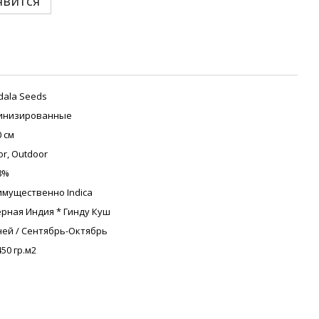
явится
ala Seeds
инизированные
0 см
or, Outdoor
8%
мущественно Indica
рная Индия * Гинду Куш
ней / Сентябрь-Октябрь
450 гр.м2