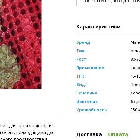
Сообщить, когда по
Характеристики
Бренд
Mand
Тип
фем
Рост
80-9
Применение
Indo
ТГК:
15-1
Вид:
Преи
Генетика
Севе
Цветение
65 д
Урожайность
350-
ение для производства из
ия очень подходящими для
Доставка
Оплата
ытного производства в