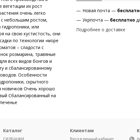
е вегетации их рост
Новая почта —
бесплат
растения очень легко
и с небольшим ростом,
Укрпочта —
бесплатно
д
 гидропоники, или
Подробнее о доставке
я на свою кустистость, они
садки по технологии «море
оматов – сладости с
енок розмарина, травяные
ля всех видов бонгов и
ту и сбалансированному
етоводов. Особенности
идропоники, скрытного
я новичков Очень хорошо
вый Сбалансированный на
 печенье
Каталог
Клиентам
К
СИДБАНКИ
Вход в личный кабинет
0