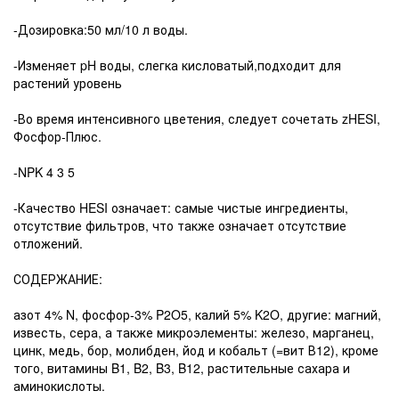
-Дозировка:50 мл/10 л воды.
-Изменяет pH воды, слегка кисловатый,подходит для
растений уровень
-Во время интенсивного цветения, следует сочетать zHESI,
Фосфор-Плюс.
-NPK 4 3 5
-Качество HESI означает: самые чистые ингредиенты,
отсутствие фильтров, что также означает отсутствие
отложений.
СОДЕРЖАНИЕ:
азот 4% N, фосфор-3% P2O5, калий 5% K2O, другие: магний,
известь, сера, а также микроэлементы: железо, марганец,
цинк, медь, бор, молибден, йод и кобальт (=вит В12), кроме
того, витамины B1, B2, B3, B12, растительные сахара и
аминокислоты.