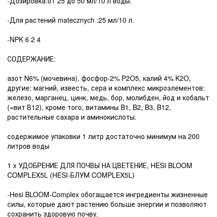
-Дозировка:от 25 до 50 мл/10 л воды.
-Для растений matecznych :25 мл/10 л.
-NPK 6 2 4
СОДЕРЖАНИЕ:
азот N6% (мочевина), фосфор-2% P2O5, калий 4% K2O,
другие: магний, известь, сера и комплекс микроэлементов:
железо, марганец, цинк, медь, бор, молибден, йод и кобальт
(=вит В12), кроме того, витамины B1, B2, B3, B12,
растительные сахара и аминокислоты.
содержимое упаковки 1 литр достаточно минимум на 200
литров воды
1 x УДОБРЕНИЕ ДЛЯ ПОЧВЫ НА ЦВЕТЕНИЕ, HESI BLOOM
COMPLEX5L (HESI-БЛУМ COMPLEX5L)
-Hesi BLOOM-Complex обогащается ингредиенты жизненные
силы, которые дают растению больше энергии и позволяют
сохранить здоровую почву.