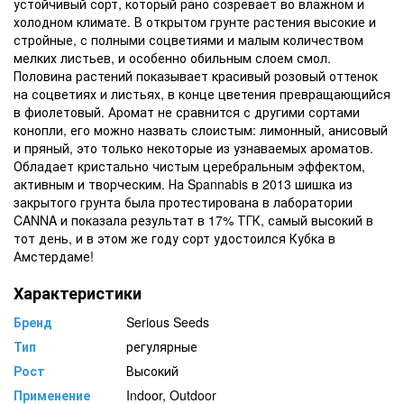
устойчивый сорт, который рано созревает во влажном и
холодном климате. В открытом грунте растения высокие и
стройные, с полными соцветиями и малым количеством
мелких листьев, и особенно обильным слоем смол.
Половина растений показывает красивый розовый оттенок
на соцветиях и листьях, в конце цветения превращающийся
в фиолетовый. Аромат не сравнится с другими сортами
конопли, его можно назвать слоистым: лимонный, анисовый
и пряный, это только некоторые из узнаваемых ароматов.
Обладает кристально чистым церебральным эффектом,
активным и творческим. На Spannabis в 2013 шишка из
закрытого грунта была протестирована в лаборатории
CANNA и показала результат в 17% ТГК, самый высокий в
тот день, и в этом же году сорт удостоился Кубка в
Амстердаме!
Характеристики
Бренд
Serious Seeds
Тип
регулярные
Рост
Высокий
Применение
Indoor, Outdoor