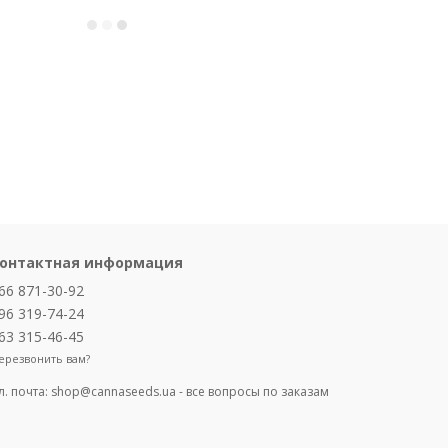
онтактная информация
66 871-30-92
96 319-74-24
63 315-46-45
ерезвонить вам?
л. почта:
shop@cannaseeds.ua - все вопросы по заказам