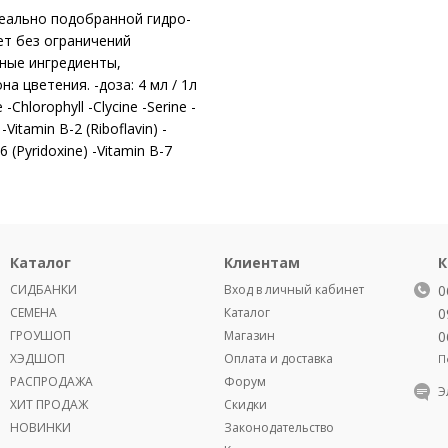
идеально подобранной гидро-
т без ограничений
ьные ингредиенты,
 цветения. -доза: 4 мл / 1л
 -Chlorophyll -Clycine -Serine -
Vitamin B-2 (Riboflavin) -
6 (Pyridoxine) -Vitamin B-7
Каталог
Клиентам
К
СИДБАНКИ
Вход в личный кабинет
0
СЕМЕНА
Каталог
0
ГРОУШОП
Магазин
0
ХЭДШОП
Оплата и доставка
П
РАСПРОДАЖА
Форум
Э
ХИТ ПРОДАЖ
Скидки
НОВИНКИ
Законодательство