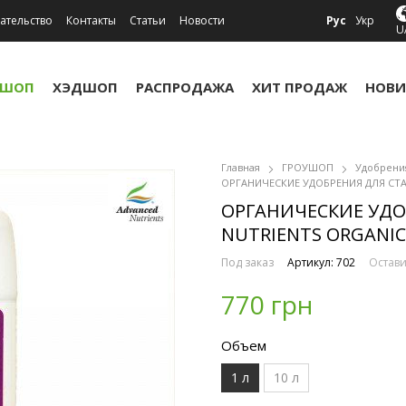
ательство
Контакты
Статьи
Новости
Рус
Укр
U
УШОП
ХЭДШОП
РАСПРОДАЖА
ХИТ ПРОДАЖ
НОВИ
Главная
ГРОУШОП
Удобрени
ОРГАНИЧЕСКИЕ УДОБРЕНИЯ ДЛЯ СТАД
ОРГАНИЧЕСКИЕ УДО
NUTRIENTS ORGANIC 
Под заказ
Артикул: 702
Остави
770 грн
Объем
1 л
10 л