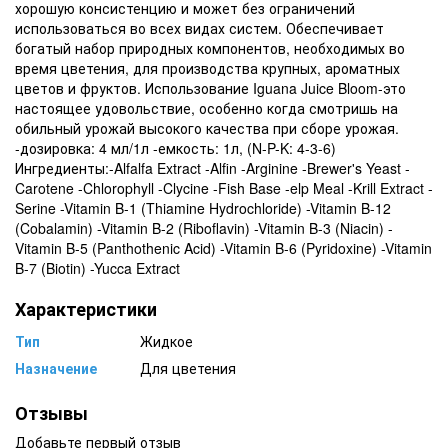
хорошую консистенцию и может без ограничений
использоваться во всех видах систем. Обеспечивает
богатый набор природных компонентов, необходимых во
время цветения, для производства крупных, ароматных
цветов и фруктов. Использование Iguana Juice Bloom-это
настоящее удовольствие, особенно когда смотришь на
обильный урожай высокого качества при сборе урожая.
-дозировка: 4 мл/1л -емкость: 1л, (N-P-K: 4-3-6)
Ингредиенты:-Alfalfa Extract -Alfin -Arginine -Brewer's Yeast -
Carotene -Chlorophyll -Clycine -Fish Base -elp Meal -Krill Extract -
Serine -Vitamin B-1 (Thiamine Hydrochloride) -Vitamin B-12
(Cobalamin) -Vitamin B-2 (Riboflavin) -Vitamin B-3 (Niacin) -
Vitamin B-5 (Panthothenic Acid) -Vitamin B-6 (Pyridoxine) -Vitamin
B-7 (Biotin) -Yucca Extract
Характеристики
Тип
Жидкое
Назначение
Для цветения
Отзывы
Добавьте первый отзыв