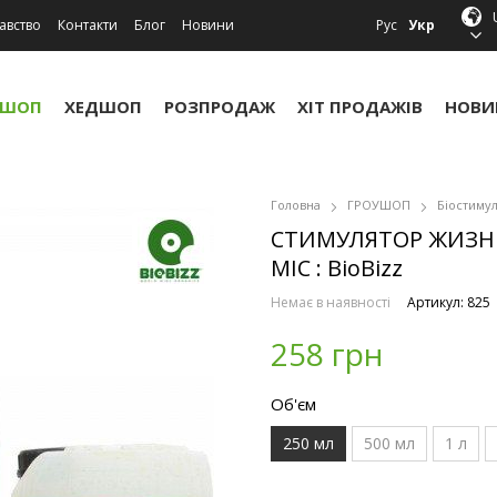
авство
Контакти
Блог
Новини
Рус
Укр
УШОП
ХЕДШОП
РОЗПРОДАЖ
ХІТ ПРОДАЖІВ
НОВИ
Головна
ГРОУШОП
Біостиму
СТИМУЛЯТОР ЖИЗНЕ
MIC : BioBizz
Немає в наявності
Артикул: 825
258 грн
Об'єм
250 мл
500 мл
1 л