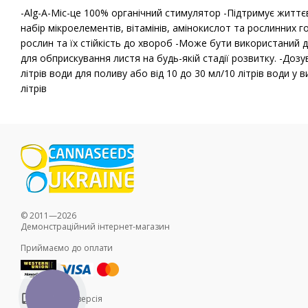
-Alg-A-Mic-це 100% органічний стимулятор -Підтримує життє
набір мікроелементів, вітамінів, амінокислот та рослинних 
рослин та їх стійкість до хвороб -Може бути використаний дл
для обприскування листя на будь-якій стадії розвитку. -Дозув
літрів води для поливу або від 10 до 30 мл/10 літрів води у в
літрів
© 2011—2026
Демонстраційний інтернет-магазин
Приймаємо до оплати
КНОПКА
Мобільна версія
ЗВ'ЯЗКУ