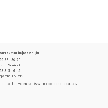
онтактна інформація
66 871-30-92
96 319-74-24
63 315-46-45
ередзвонити вам?
-пошта:
shop@cannaseeds.ua - все вопросы по заказам