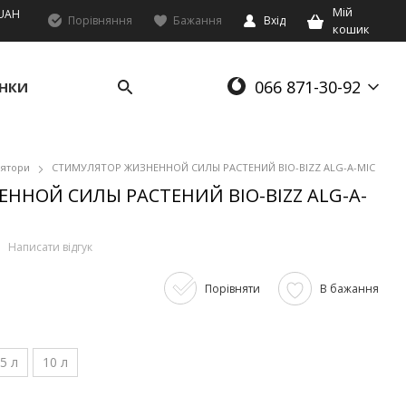
Мій
UAH
Порівняння
Бажання
Вхід
кошик
066 871-30-92
НКИ
лятори
СТИМУЛЯТОР ЖИЗНЕННОЙ СИЛЫ РАСТЕНИЙ BIO-BIZZ ALG-A-MIC
ННОЙ СИЛЫ РАСТЕНИЙ BIO-BIZZ ALG-A-
Написати відгук
Порівняти
В бажання
5 л
10 л