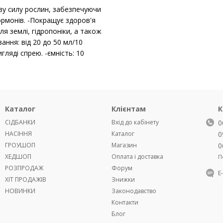
ву силу рослин, забезпечуючи
гормонів. -Покращує здоров'я
я землі, гідропоніки, а також
ання: від 20 до 50 мл/10
игляді спрею. -ємність: 10
Каталог
Клієнтам
К
СІДБАНКИ
Вхід до кабінету
0
НАСІННЯ
Каталог
0
ГРОУШОП
Магазин
0
ХЕДШОП
Оплата і доставка
П
РОЗПРОДАЖ
Форум
Е
ХІТ ПРОДАЖІВ
Знижки
НОВИНКИ
Законодавство
Контакти
Блог